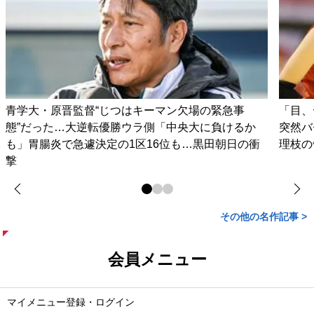
青学大・原晋監督“じつはキーマン欠場の緊急事
「目、
態”だった…大逆転優勝ウラ側「中央大に負けるか
突然バ
も」胃腸炎で急遽決定の1区16位も…黒田朝日の衝
理枝の
撃
その他の名作記事 >
会員メニュー
マイメニュー登録・ログイン