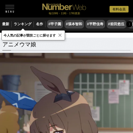
有料会員
毎日6時・11時・17時更新
最新
ランキング
名作
#甲子園
#張本智和
#平野佳寿
#前田悠伍
#
〉
×
今人気の記事が競技ごとに探せます
アニメウマ娘
関連記事
アニメウマ娘