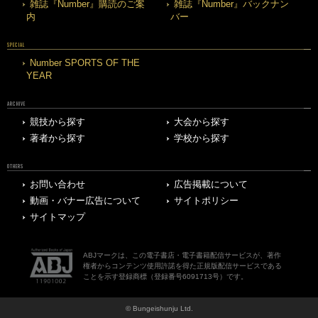
雑誌『Number』購読のご案
雑誌『Number』バックナン
内
バー
SPECIAL
Number SPORTS OF THE
YEAR
ARCHIVE
競技から探す
大会から探す
著者から探す
学校から探す
OTHERS
お問い合わせ
広告掲載について
動画・バナー広告について
サイトポリシー
サイトマップ
ABJマークは、この電子書店・電子書籍配信サービスが、著作
権者からコンテンツ使用許諾を得た正規版配信サービスである
ことを示す登録商標（登録番号6091713号）です。
© Bungeishunju Ltd.