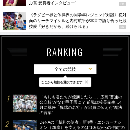
ぶ賞 受賞者インタビュー］
PR
《ラグビー界と体操界の同学年レジェンド対談》初対
面のリーチマイケルと内村航平が本音で語り合った競
技愛「好きだから、続けられる」
PR
RANKING
全ての競技
×
ここから競技を選択できます
最新
24時間
週間
「もしも君たちが優勝したら…」広島“普通の
公立校”がなぜ甲子園に？ 前職は校長先生…4
月に就任「異端の名将」が部員に伝えた“魔法
の言葉”
DeNAの「勝利の使者」新4番・エンカーナシ
オン（28歳）を支えるのは“10代からの仲間”の