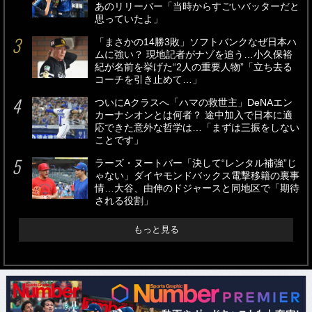
あのリリーバー「当時からすごいバッターだと
思っていたよ」
「まさかの14勝3敗」ソフトバンクなぜ日本ハ
ムに強い？ 現地記者がナゾを追う…小久保裕
紀が名前を挙げた“2人の重要人物”「立ち去る
コーチを引き止めて…」
ついにAクラスへ「ハマの救世主」DeNAエン
カーナシオンとは何者？ 途中加入で日本に適
応できた意外な哲学は…「まずは三振をしない
ことです」
ラーズ・ヌートバー「決して“レンタル補強”じ
ゃない」ダイヤモンドバックス電撃移籍の裏事
情…大谷、由伸のドジャースと同地区で「期待
される役割」
もっと見る