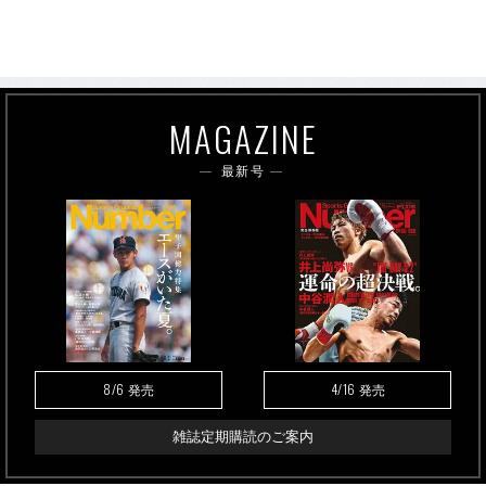
MAGAZINE
最新号
8/6
4/16
発売
発売
雑誌定期購読のご案内