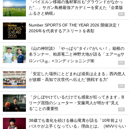
「バイエルン移籍の逸材輩出も“グラウンドがなかっ
た”…」サガン鳥栖最強アカデミーを変えた『企業版
ふるさと納税』
PR
Number SPORTS OF THE YEAR 2026 開催決定！
2026年を代表するアスリートを表彰
《山の神対談》「やっぱり“タイパ”がいい！」箱根の
名ランナー、柏原竜二と神野大地が語る「エアー
サ
®
ロンパス
」×コンディショニング術
®
PR
「安定した場所にとどまれば成長は止まる」西内悠人
が故郷・高知で次世代へ伝えた“挑戦する力”
PR
「少しぼやけているだけでも感覚が狂ってきます」B
リーグ屈指のシューター・安藤周人が明かす“見え
る”ことの重要性
PR
38歳でも進化を続ける篠山竜青が語る「10年前より
バスケが上手くなっている」理由とは。［MVVりらい