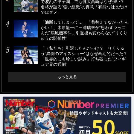
で波乱の甲子園…でも健大高崎はなぜ強い？
名将が語る“強い組織”の真意「有能な社長だけ
ではダメ」
「油断してしまって…」「着替えてなかったん
かい！」木原龍一に三浦璃来が“思わずツッコ
んだ”扇風機事件…引退後も変わらない“りくり
ゅうの関係性”
「（私たち）引退したんだっけ？」りくりゅ
う“異例のアイスショー”はなぜ画期的だった？
「世界的にも珍しい試み」打ち破った“フィギ
ュア界の通例”
もっと見る