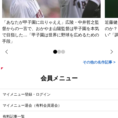
「あなたが甲子園に出りゃええ」広陵・中井哲之監
近藤健
督からの一言で、おかやま山陽監督は甲子園を本気
のか？
で目指した…「甲子園は世界に野球を広めるための
い”「
手段」
その他の名作記事 >
会員メニュー
マイメニュー登録・ログイン
マイメニュー退会（有料会員退会）
有料記事一覧