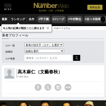
有料会員
毎日6時・11時・17時更新
最新
ランキング
名作
#甲子園
#Jリーグ
#中村剛也
#佐々木朗希
〉
×
今人気の記事が競技ごとに探せます
著者
文藝春秋
高木麻仁（文藝春秋） スポーツコラム
著者プロフィール
カナ一覧
組織別
カナ検索
高木麻仁（文藝春秋）
Asahito Takagi