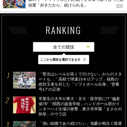
技愛「好きだから、続けられる」
PR
RANKING
全ての競技
×
ここから競技を選択できます
最新
24時間
週間
「聖光はレベルが高くて行けない」からのスタ
ートも…「高校で球速15キロアップ」福島の
絶対王者を封じた「ソフトボール出身」“背番
号17”の正体
卒業生の大半が東大・京大・医学部に!? “偏差
値78”「関西の超進学校」ハンドボール部がイ
ンターハイ出場の衝撃…東大寺学園「まさかの
快挙」のウラ話
「強い組織であり続けたい」強豪が相次ぐ敗退