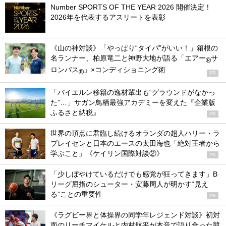
Number SPORTS OF THE YEAR 2026 開催決定！
2026年を代表するアスリートを表彰
《山の神対談》「やっぱり“タイパ”がいい！」箱根の
名ランナー、柏原竜二と神野大地が語る「エアー
サ
®
ロンパス
」×コンディショニング術
®
PR
「バイエルン移籍の逸材輩出も“グラウンドがなかっ
た”…」サガン鳥栖最強アカデミーを変えた『企業版
ふるさと納税』
PR
世界の頂点に君臨し続けるオランダの超人ハリー・ラ
ブレイセンと日本のエースの太田海也「絶対王者から
学ぶこと」《ケイリン国際対談②》
PR
「少しぼやけているだけでも感覚が狂ってきます」B
リーグ屈指のシューター・安藤周人が明かす“見え
る”ことの重要性
PR
《ラグビー界と体操界の同学年レジェンド対談》初対
面のリーチマイケルと内村航平が本音で語り合った競