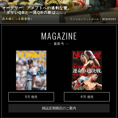
オードリー、アメフトへの過剰な愛。
「ダサいQBと一流QBの差は……」
高木麻仁（文藝春秋）
2018/02/02
アメリカンフットボール
MAGAZINE
最新号
8/6
4/16
発売
発売
雑誌定期購読のご案内