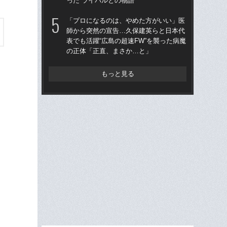
った“ライバルとの物語”
った
「プロになるのは、やめた方がいい」医
「
師から突然の宣告…久保建英らと日本代
師
表でも活躍“広島の超速FW”を襲った病魔
表で
の正体「正直、まさか…と」
の
もっと見る