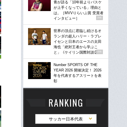
青が語る「10年前よりバスケ
が上手くなっている」理由と
は。［MVVりらいぶ賞 受賞者
インタビュー］
PR
世界の頂点に君臨し続けるオ
ランダの超人ハリー・ラブレ
イセンと日本のエースの太田
海也「絶対王者から学ぶこ
と」《ケイリン国際対談②》
PR
Number SPORTS OF THE
YEAR 2026 開催決定！ 2026
年を代表するアスリートを表
彰
RANKING
サッカー日本代表