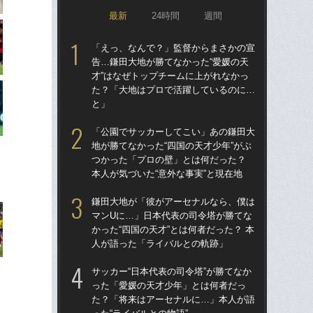
最新
24時間
週間
「えっ、なんで？」監督からまさかの宣
「
告…鎌田大地が勝てなかった“愛媛の天
告…
才”はなぜトップチームに上がれなかっ
才”
た？「大地はプロで活躍しているのに…
た
と」
と
「公園でサッカーしてこい」あの鎌田大
「
地が勝てなかった“四国の天才少年”がぶ
地が
つかった「プロの壁」とは何だった？
つ
本人が気づいた“意外な事実”と現在地
本人
鎌田大地が「彼がアーセナルなら、僕は
鎌
マンUに…」日本代表の司令塔が勝てな
マ
かった“四国の天才”とは何者だった？ 本
かっ
人が語った「ライバルとの軌跡」
人
サッカー“日本代表の司令塔”が勝てなか
サッ
った「愛媛の天才少年」とは何者だっ
っ
た？「将来はアーセナルに…」本人が語
た