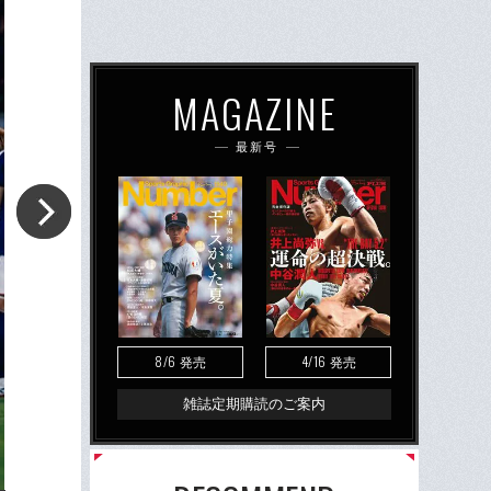
MAGAZINE
最新号
8/6
4/16
発売
発売
雑誌定期購読のご案内