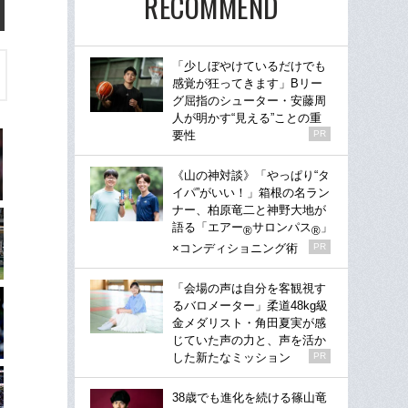
RECOMMEND
「少しぼやけているだけでも
感覚が狂ってきます」Bリー
グ屈指のシューター・安藤周
人が明かす“見える”ことの重
要性
PR
《山の神対談》「やっぱり“タ
イパ”がいい！」箱根の名ラン
ナー、柏原竜二と神野大地が
語る「エアー
サロンパス
」
®
®
×コンディショニング術
PR
「会場の声は自分を客観視す
るバロメーター」柔道48kg級
金メダリスト・角田夏実が感
じていた声の力と、声を活か
した新たなミッション
PR
38歳でも進化を続ける篠山竜