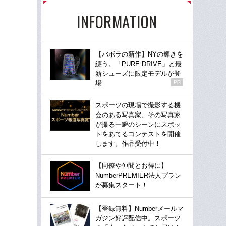
INFORMATION
【バボラの新作】NYの輝きを
纏う。「PURE DRIVE」と最
新シューズに限定モデルが登
場
PR
スポーツの現場で撮影する機
会のある写真家、その写真家
が撮る一瞬のシーンにスポッ
トをあてるコンテストを開催
します。作品受付中！
【同僚や仲間とお得に】
NumberPREMIER法人プラン
が募集スタート！
【登録無料】Numberメールマ
ガジン好評配信中。スポーツ