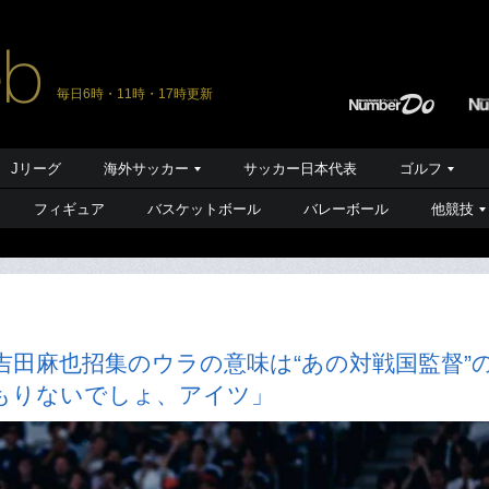
毎日6時・11時・17時更新
Jリーグ
海外サッカー
サッカー日本代表
ゴルフ
フィギュア
バスケットボール
バレーボール
他競技
田麻也招集のウラの意味は“あの対戦国監督”
もりないでしょ、アイツ」