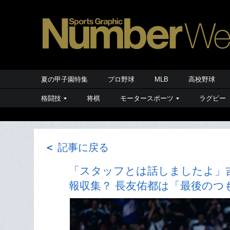
夏の甲子園特集
プロ野球
MLB
高校野球
格闘技
将棋
モータースポーツ
ラグビー
＜
記事に戻る
「スタッフとは話しましたよ」吉
報収集？ 長友佑都は「最後のつ