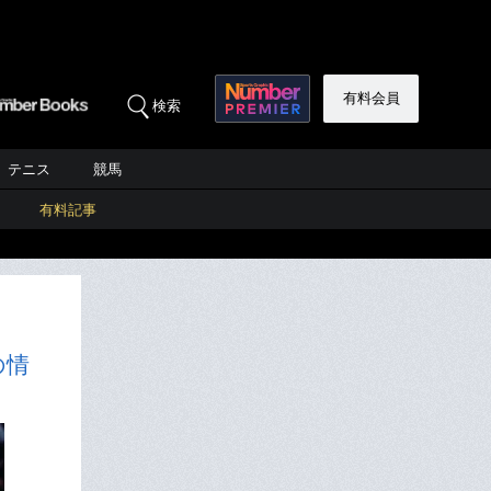
有料会員
検索
テニス
競馬
有料記事
の情