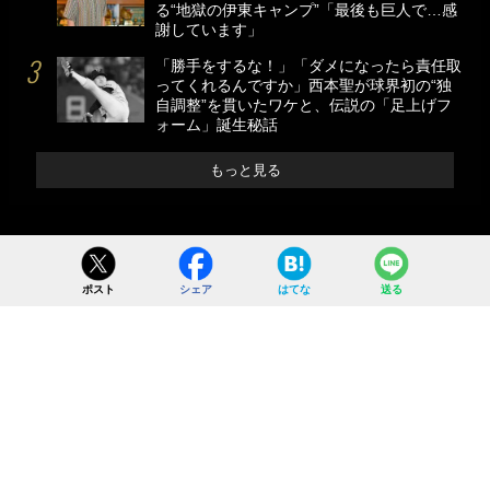
る“地獄の伊東キャンプ”「最後も巨人で…感
謝しています」
「勝手をするな！」「ダメになったら責任取
ってくれるんですか」西本聖が球界初の“独
自調整”を貫いたワケと、伝説の「足上げフ
ォーム」誕生秘話
もっと見る
ポスト
シェア
はてな
送る