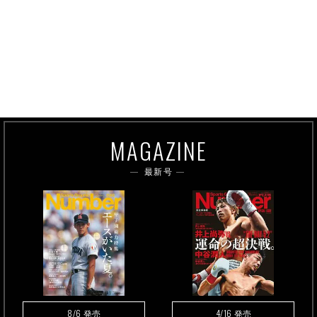
MAGAZINE
最新号
8/6
4/16
発売
発売