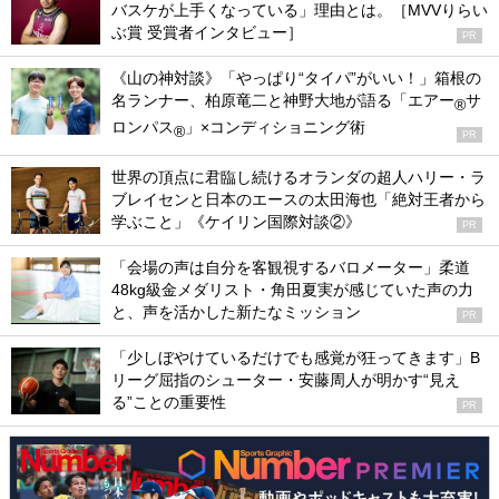
バスケが上手くなっている」理由とは。［MVVりらい
ぶ賞 受賞者インタビュー］
PR
《山の神対談》「やっぱり“タイパ”がいい！」箱根の
名ランナー、柏原竜二と神野大地が語る「エアー
サ
®
ロンパス
」×コンディショニング術
®
PR
世界の頂点に君臨し続けるオランダの超人ハリー・ラ
ブレイセンと日本のエースの太田海也「絶対王者から
学ぶこと」《ケイリン国際対談②》
PR
「会場の声は自分を客観視するバロメーター」柔道
48kg級金メダリスト・角田夏実が感じていた声の力
と、声を活かした新たなミッション
PR
「少しぼやけているだけでも感覚が狂ってきます」B
リーグ屈指のシューター・安藤周人が明かす“見え
る”ことの重要性
PR