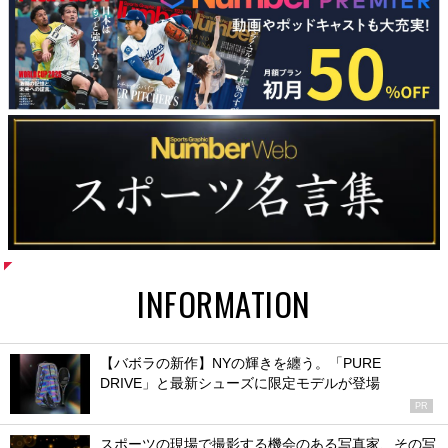
INFORMATION
【バボラの新作】NYの輝きを纏う。「PURE
DRIVE」と最新シューズに限定モデルが登場
PR
スポーツの現場で撮影する機会のある写真家、その写