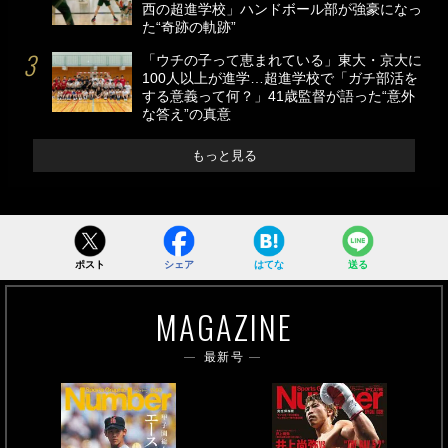
西の超進学校」ハンドボール部が強豪になっ
た“奇跡の軌跡”
「ウチの子って恵まれている」東大・京大に
100人以上が進学…超進学校で「ガチ部活を
する意義って何？」41歳監督が語った“意外
な答え”の真意
もっと見る
ポスト
シェア
はてな
送る
MAGAZINE
最新号