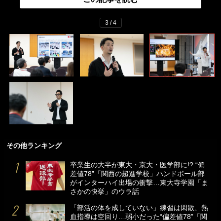
3 / 4
その他ランキング
卒業生の大半が東大・京大・医学部に!? “偏
差値78”「関西の超進学校」ハンドボール部
がインターハイ出場の衝撃…東大寺学園「ま
さかの快挙」のウラ話
「部活の体を成していない」練習は閑散、熱
血指導は空回り…弱小だった“偏差値78”「関