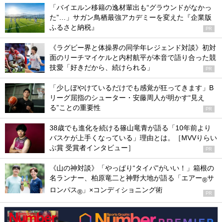
「バイエルン移籍の逸材輩出も“グラウンドがなかっ
た”…」サガン鳥栖最強アカデミーを変えた『企業版
ふるさと納税』
PR
《ラグビー界と体操界の同学年レジェンド対談》初対
面のリーチマイケルと内村航平が本音で語り合った競
技愛「好きだから、続けられる」
PR
「少しぼやけているだけでも感覚が狂ってきます」B
リーグ屈指のシューター・安藤周人が明かす“見え
る”ことの重要性
PR
38歳でも進化を続ける篠山竜青が語る「10年前より
バスケが上手くなっている」理由とは。［MVVりらい
ぶ賞 受賞者インタビュー］
PR
《山の神対談》「やっぱり“タイパ”がいい！」箱根の
名ランナー、柏原竜二と神野大地が語る「エアー
サ
®
ロンパス
」×コンディショニング術
®
PR