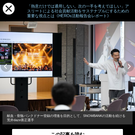
「熱意だけでは通用しない。次の一手を考えてほしい」ア
スリートによる社会貢献活動をサステナブルにするための
重要な視点とは《HEROs活動報告会レポート》
献血・骨髄バンクドナー登録の増進を目的として、SNOWBANKの活動を続ける
荒井daze善正選手
この記事を読む