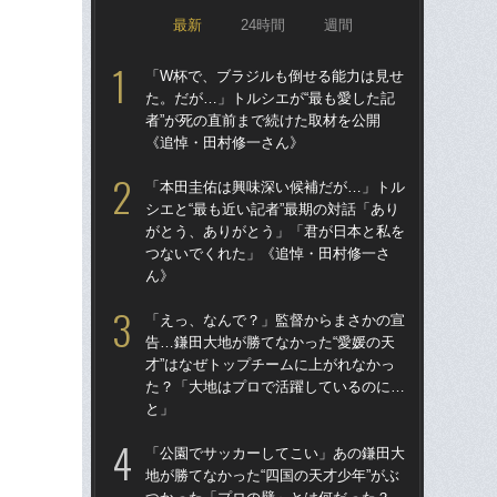
最新
24時間
週間
「W杯で、ブラジルも倒せる能力は見せ
「
た。だが…」トルシエが“最も愛した記
告…
者”が死の直前まで続けた取材を公開
才”
《追悼・田村修一さん》
た
と
「本田圭佑は興味深い候補だが…」トル
シエと“最も近い記者”最期の対話「あり
「
がとう、ありがとう」「君が日本と私を
地が
つないでくれた」《追悼・田村修一さ
つ
ん》
本人
「えっ、なんで？」監督からまさかの宣
鎌
告…鎌田大地が勝てなかった“愛媛の天
マ
才”はなぜトップチームに上がれなかっ
かっ
た？「大地はプロで活躍しているのに…
人
と」
サッ
「公園でサッカーしてこい」あの鎌田大
っ
地が勝てなかった“四国の天才少年”がぶ
た