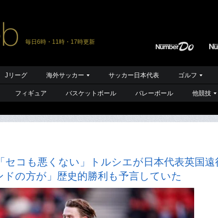
毎日6時・11時・17時更新
Jリーグ
海外サッカー
サッカー日本代表
ゴルフ
フィギュア
バスケットボール
バレーボール
他競技
「セコも悪くない」トルシエが日本代表英国遠
ンドの方が」歴史的勝利も予言していた