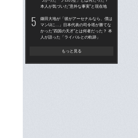
つかった「プロの壁」とは何だった？
った
本人が気づいた“意外な事実”と現在地
「
鎌田大地が「彼がアーセナルなら、僕は
た。
マンUに…」日本代表の司令塔が勝てな
者”
かった“四国の天才”とは何者だった？ 本
《
人が語った「ライバルとの軌跡」
もっと見る