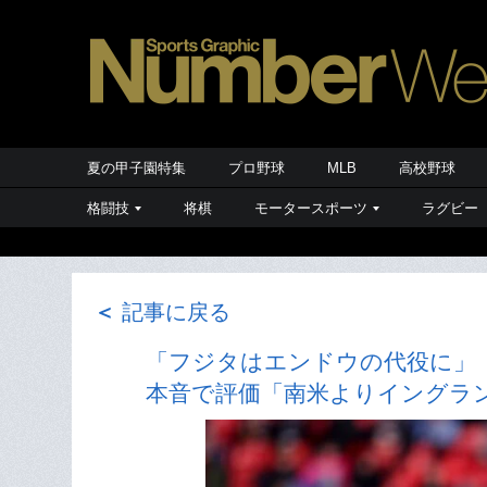
夏の甲子園特集
プロ野球
MLB
高校野球
格闘技
将棋
モータースポーツ
ラグビー
＜
記事に戻る
「フジタはエンドウの代役に」
本音で評価「南米よりイングラ