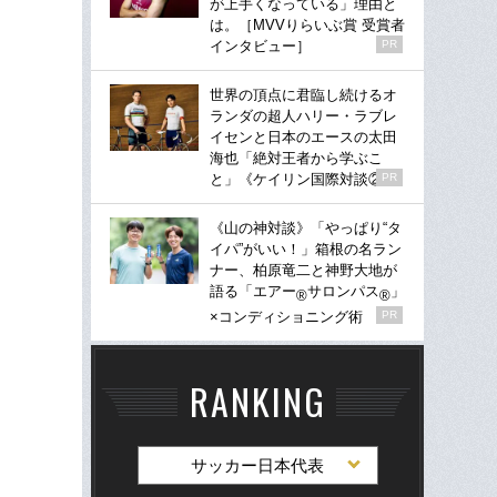
が上手くなっている」理由と
は。［MVVりらいぶ賞 受賞者
インタビュー］
PR
世界の頂点に君臨し続けるオ
ランダの超人ハリー・ラブレ
イセンと日本のエースの太田
海也「絶対王者から学ぶこ
と」《ケイリン国際対談②》
PR
《山の神対談》「やっぱり“タ
イパ”がいい！」箱根の名ラン
ナー、柏原竜二と神野大地が
語る「エアー
サロンパス
」
®
®
×コンディショニング術
PR
RANKING
サッカー日本代表