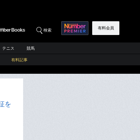
有料会員
検索
テニス
競馬
有料記事
征を