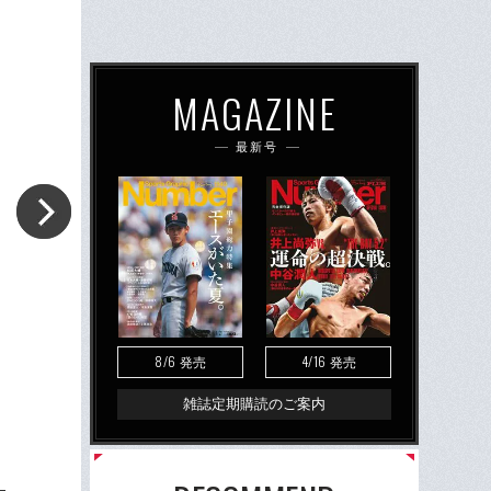
MAGAZINE
最新号
8/6
4/16
発売
発売
雑誌定期購読のご案内