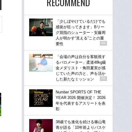
RECOMMEND
「少しぼやけているだけでも
感覚が狂ってきます」Bリー
グ屈指のシューター・安藤周
人が明かす“見える”ことの重
要性
PR
「会場の声は自分を客観視す
るバロメーター」柔道48kg級
金メダリスト・角田夏実が感
じていた声の力と、声を活か
した新たなミッション
PR
Number SPORTS OF THE
YEAR 2026 開催決定！ 2026
年を代表するアスリートを表
彰
38歳でも進化を続ける篠山竜
青が語る「10年前よりバスケ