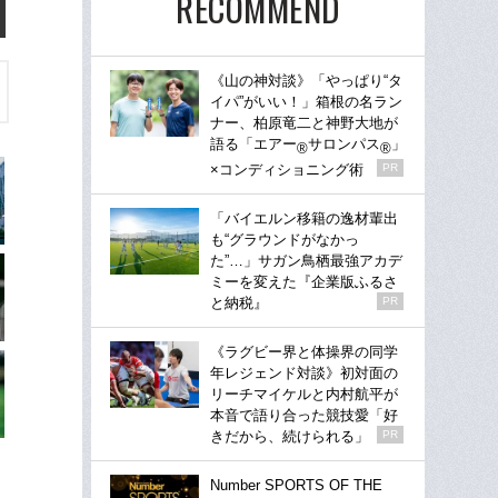
RECOMMEND
《山の神対談》「やっぱり“タ
イパ”がいい！」箱根の名ラン
ナー、柏原竜二と神野大地が
語る「エアー
サロンパス
」
®
®
×コンディショニング術
PR
「バイエルン移籍の逸材輩出
も“グラウンドがなかっ
た”…」サガン鳥栖最強アカデ
ミーを変えた『企業版ふるさ
と納税』
PR
《ラグビー界と体操界の同学
年レジェンド対談》初対面の
リーチマイケルと内村航平が
本音で語り合った競技愛「好
きだから、続けられる」
PR
Number SPORTS OF THE