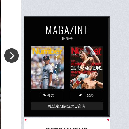
MAGAZINE
最新号
8/6
4/16
発売
発売
雑誌定期購読のご案内