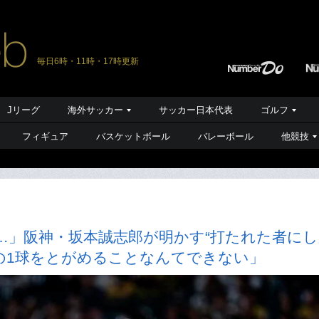
毎日6時・11時・17時更新
Jリーグ
海外サッカー
サッカー日本代表
ゴルフ
フィギュア
バスケットボール
バレーボール
他競技
…」阪神・坂本誠志郎が明かす“打たれた者にし
の1球をとがめることなんてできない」