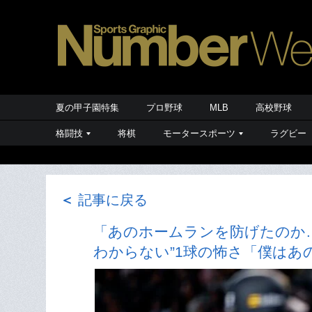
夏の甲子園特集
プロ野球
MLB
高校野球
格闘技
将棋
モータースポーツ
ラグビー
＜
記事に戻る
「あのホームランを防げたのか
わからない”1球の怖さ「僕はあ