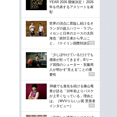
YEAR 2026 開催決定！ 2026
年を代表するアスリートを表
彰
世界の頂点に君臨し続けるオ
ランダの超人ハリー・ラブレ
イセンと日本のエースの太田
海也「絶対王者から学ぶこ
と」《ケイリン国際対談②》
PR
「少しぼやけているだけでも
感覚が狂ってきます」Bリー
グ屈指のシューター・安藤周
人が明かす“見える”ことの重
要性
PR
38歳でも進化を続ける篠山竜
青が語る「10年前よりバスケ
が上手くなっている」理由と
は。［MVVりらいぶ賞 受賞者
インタビュー］
PR