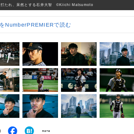
、呆然とする石井大智 ©️Kiichi Matsumoto
NumberPREMIERで読む