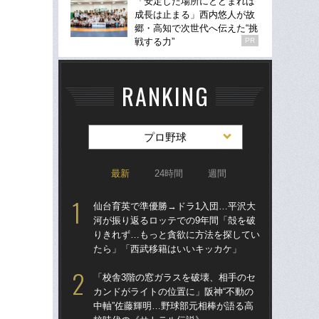
「安定した場所にとどまれば
成長は止まる」西内悠人が故
郷・高知で次世代へ伝えた“挑
戦する力”
PR
RANKING
プロ野球
最新
24時間
週間
仙台育英で準優勝→ドラ1入団…平沢大
仙
河が振り返るロッテでの9年間「殻を破
河
りきれず…もっと貪欲に方法を探してい
り
たら」「西武移籍はいいキッカケ」
た
「校舎3階の窓ガラスを破壊、相手のセ
「
カンドがライトの位置に」阪神“不動の
現
中軸”佐藤輝明…野球部元相棒が語る高
河が