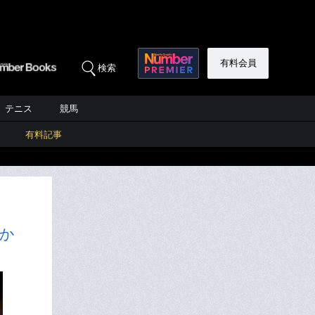
有料会員
検索
テニス
競馬
有料記事
か