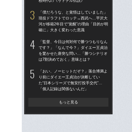
校時代の《サトテル伝説》
確
「僕だろうな、と覚悟はしていました」
「
現役ドラフトでロッテ→西武へ…平沢大
カン
河が移籍2年目で“覚醒”の理由「目的が明
中軸
確に」大きく変わった意識
校
「監督、今日は何対何で勝つつもりなん
《2
です？」「なんで今？」ダイエー王貞治
ルは
を驚かせた唐突な問い…「勝つシナリオ
ニッ
は7割決めておく」意味とは？
さ”
「おい、ノーヒットだぞ？」落合博満よ
「
り前にダイエー王貞治が決断してい
で
た“日本シリーズで無安打投手交代”…
を
「個人記録は関係ないんだ」
は
もっと見る