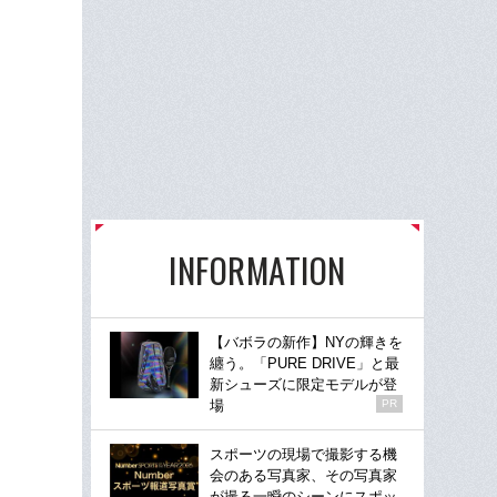
INFORMATION
【バボラの新作】NYの輝きを
纏う。「PURE DRIVE」と最
新シューズに限定モデルが登
場
PR
スポーツの現場で撮影する機
会のある写真家、その写真家
が撮る一瞬のシーンにスポッ