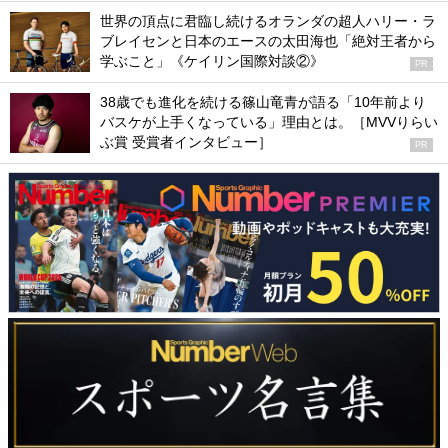
世界の頂点に君臨し続けるオランダの超人ハリー・ラ
ブレイセンと日本のエースの太田海也「絶対王者から
学ぶこと」《ケイリン国際対談②》
PR
38歳でも進化を続ける篠山竜青が語る「10年前より
バスケが上手くなっている」理由とは。［MVVりらい
ぶ賞 受賞者インタビュー］
PR