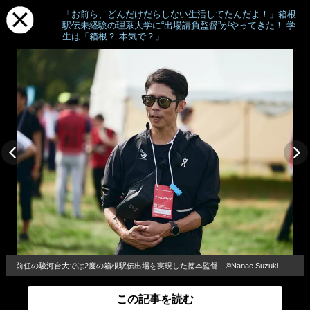
「お前ら、どんだけだらしない生活してたんだよ！」箱根
駅伝未経験の理系大学に“出場請負監督”がやってきた！ 学
生は「箱根？ 本気で？」
前任の駿河台大では2度の箱根駅伝出場を実現した徳本監督 ©Nanae Suzuki
この記事を読む