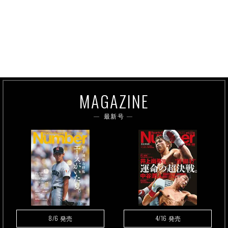
MAGAZINE
最新号
8/6
4/16
発売
発売