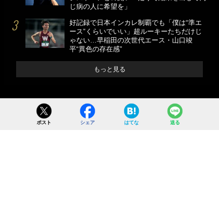
じ病の人に希望を」
好記録で日本インカレ制覇でも「僕は“準エ
ース”くらいでいい」超ルーキーたちだけじ
ゃない…早稲田の次世代エース・山口竣
平“異色の存在感”
もっと見る
ポスト
シェア
はてな
送る