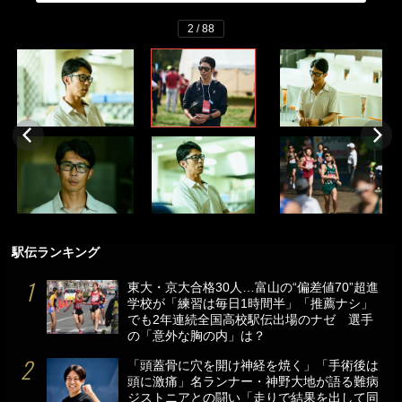
2 / 88
駅伝ランキング
東大・京大合格30人…富山の“偏差値70”超進
学校が「練習は毎日1時間半」「推薦ナシ」
でも2年連続全国高校駅伝出場のナゼ 選手
の「意外な胸の内」は？
「頭蓋骨に穴を開け神経を焼く」「手術後は
頭に激痛」名ランナー・神野大地が語る難病
ジストニアとの闘い「走りで結果を出して同