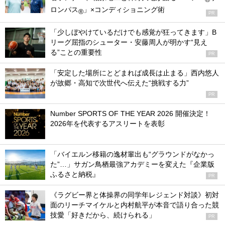
ロンパス
」×コンディショニング術
®
PR
「少しぼやけているだけでも感覚が狂ってきます」B
リーグ屈指のシューター・安藤周人が明かす“見え
る”ことの重要性
PR
「安定した場所にとどまれば成長は止まる」西内悠人
が故郷・高知で次世代へ伝えた“挑戦する力”
PR
Number SPORTS OF THE YEAR 2026 開催決定！
2026年を代表するアスリートを表彰
「バイエルン移籍の逸材輩出も“グラウンドがなかっ
た”…」サガン鳥栖最強アカデミーを変えた『企業版
ふるさと納税』
PR
《ラグビー界と体操界の同学年レジェンド対談》初対
面のリーチマイケルと内村航平が本音で語り合った競
技愛「好きだから、続けられる」
PR