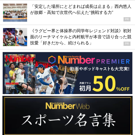
「安定した場所にとどまれば成長は止まる」西内悠人
が故郷・高知で次世代へ伝えた“挑戦する力”
PR
《ラグビー界と体操界の同学年レジェンド対談》初対
面のリーチマイケルと内村航平が本音で語り合った競
技愛「好きだから、続けられる」
PR