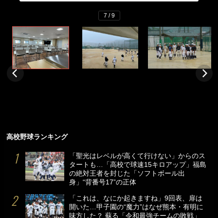
7 / 9
高校野球ランキング
「聖光はレベルが高くて行けない」からのス
タートも…「高校で球速15キロアップ」福島
の絶対王者を封じた「ソフトボール出
身」“背番号17”の正体
「これは、なにか起きますね」9回表、扉は
開いた…甲子園の“魔力”はなぜ熊本・有明に
味方した？ 蘇る「令和最強チームの敗戦」