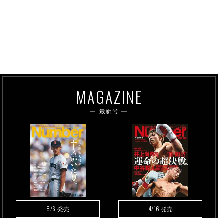
MAGAZINE
最新号
8/6
4/16
発売
発売