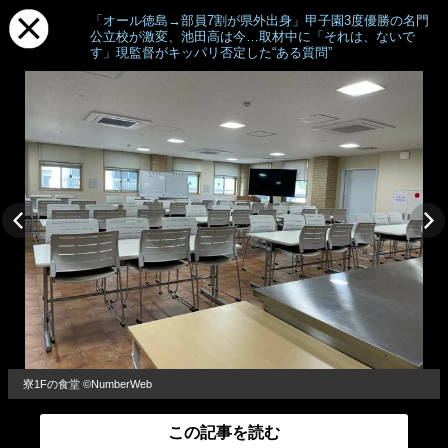
「オール徳島→部員7割が県外出身」甲子園3度優勝の名門
公立校が激変、池田高は今…取材中に「それは、ないで
す」現監督がキッパリ否定した“ある質問”
寮1Fの食堂 ©NumberWeb
この記事を読む