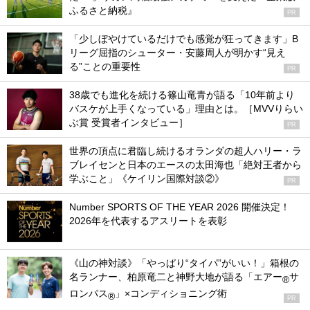
ふるさと納税』
PR
「少しぼやけているだけでも感覚が狂ってきます」B
リーグ屈指のシューター・安藤周人が明かす“見え
る”ことの重要性
PR
38歳でも進化を続ける篠山竜青が語る「10年前より
バスケが上手くなっている」理由とは。［MVVりらい
ぶ賞 受賞者インタビュー］
PR
世界の頂点に君臨し続けるオランダの超人ハリー・ラ
ブレイセンと日本のエースの太田海也「絶対王者から
学ぶこと」《ケイリン国際対談②》
PR
Number SPORTS OF THE YEAR 2026 開催決定！
2026年を代表するアスリートを表彰
《山の神対談》「やっぱり“タイパ”がいい！」箱根の
名ランナー、柏原竜二と神野大地が語る「エアー
サ
®
ロンパス
」×コンディショニング術
®
PR