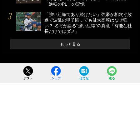
「逆転のPL」の記憶
「強い組織であり続けたい」強豪が相次ぐ敗
退で波乱の甲子園…でも健大高崎はなぜ強
い？ 名将が語る“強い組織”の真意「有能な社
長だけではダメ」
もっと見る
ポスト
シェア
はてな
送る