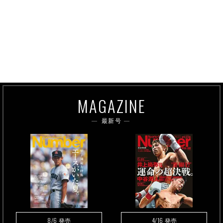
MAGAZINE
最新号
8/6
4/16
発売
発売