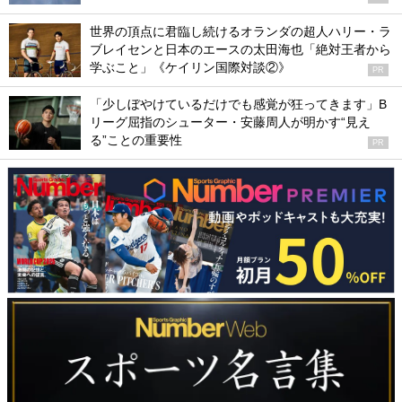
世界の頂点に君臨し続けるオランダの超人ハリー・ラ
ブレイセンと日本のエースの太田海也「絶対王者から
学ぶこと」《ケイリン国際対談②》
PR
「少しぼやけているだけでも感覚が狂ってきます」B
リーグ屈指のシューター・安藤周人が明かす“見え
る”ことの重要性
PR