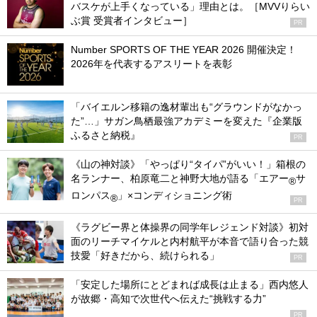
バスケが上手くなっている」理由とは。［MVVりらい
ぶ賞 受賞者インタビュー］
PR
Number SPORTS OF THE YEAR 2026 開催決定！
2026年を代表するアスリートを表彰
「バイエルン移籍の逸材輩出も“グラウンドがなかっ
た”…」サガン鳥栖最強アカデミーを変えた『企業版
ふるさと納税』
PR
《山の神対談》「やっぱり“タイパ”がいい！」箱根の
名ランナー、柏原竜二と神野大地が語る「エアー
サ
®
ロンパス
」×コンディショニング術
®
PR
《ラグビー界と体操界の同学年レジェンド対談》初対
面のリーチマイケルと内村航平が本音で語り合った競
技愛「好きだから、続けられる」
PR
「安定した場所にとどまれば成長は止まる」西内悠人
が故郷・高知で次世代へ伝えた“挑戦する力”
PR