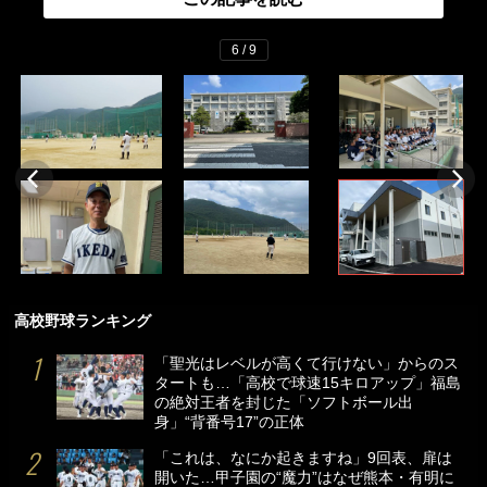
6 / 9
高校野球ランキング
「聖光はレベルが高くて行けない」からのス
タートも…「高校で球速15キロアップ」福島
の絶対王者を封じた「ソフトボール出
身」“背番号17”の正体
「これは、なにか起きますね」9回表、扉は
開いた…甲子園の“魔力”はなぜ熊本・有明に