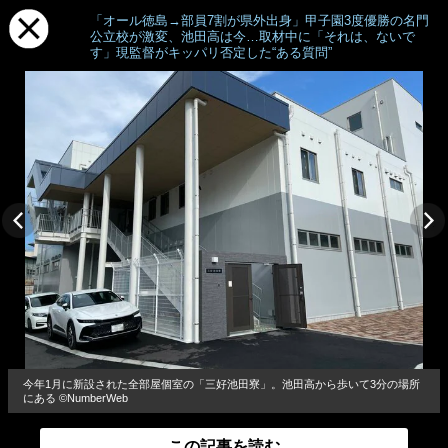
「オール徳島→部員7割が県外出身」甲子園3度優勝の名門
公立校が激変、池田高は今…取材中に「それは、ないで
す」現監督がキッパリ否定した“ある質問”
今年1月に新設された全部屋個室の「三好池田寮」。池田高から歩いて3分の場所
にある ©NumberWeb
この記事を読む