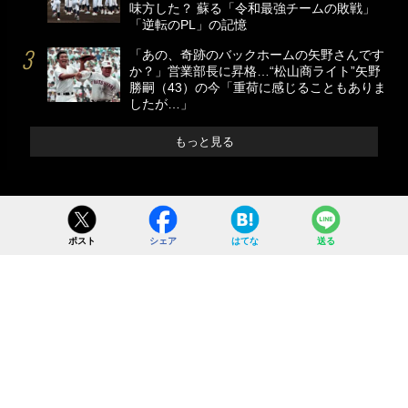
味方した？ 蘇る「令和最強チームの敗戦」
「逆転のPL」の記憶
「あの、奇跡のバックホームの矢野さんです
か？」営業部長に昇格…“松山商ライト”矢野
勝嗣（43）の今「重荷に感じることもありま
したが…」
もっと見る
ポスト
シェア
はてな
送る