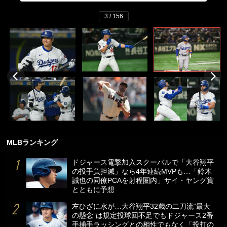
3 / 156
MLBランキング
ドジャース電撃加入スクーバルで「大谷翔平
の投手負担減」なら4年連続MVPも…「鈴木
誠也の同僚PCAを射程圏内」サイ・ヤング賞
とともに予想
左ひざに水が…大谷翔平32歳の二刀流“最大
の懸念”は規定投球回不足でもドジャース2番
手捕手ラッシングとの相性でもなく「投打の