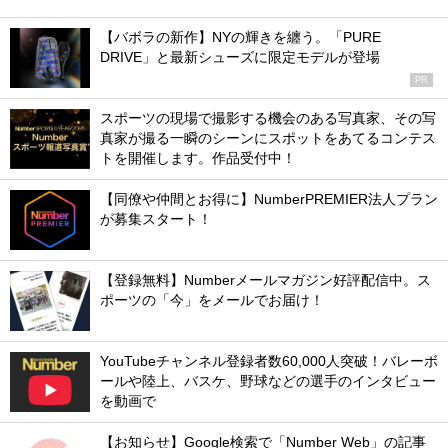
【バボラの新作】NYの輝きを纏う。「PURE
DRIVE」と最新シューズに限定モデルが登場
PR
スポーツの現場で撮影する機会のある写真家、その写
真家が撮る一瞬のシーンにスポットをあてるコンテス
トを開催します。作品受付中！
【同僚や仲間とお得に】NumberPREMIER法人プラン
が募集スタート！
【登録無料】Numberメールマガジン好評配信中。ス
ポーツの「今」をメールでお届け！
YouTubeチャンネル登録者数60,000人突破！バレーボ
ールや陸上、バスケ、野球などの選手のインタビュー
を動画で
【お知らせ】Google検索で「Number Web」の記事