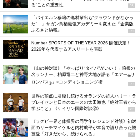
る”ことの重要性
PR
「バイエルン移籍の逸材輩出も“グラウンドがなかっ
た”…」サガン鳥栖最強アカデミーを変えた『企業版
ふるさと納税』
PR
Number SPORTS OF THE YEAR 2026 開催決定！
2026年を代表するアスリートを表彰
《山の神対談》「やっぱり“タイパ”がいい！」箱根の
名ランナー、柏原竜二と神野大地が語る「エアー
サ
®
ロンパス
」×コンディショニング術
®
PR
世界の頂点に君臨し続けるオランダの超人ハリー・ラ
ブレイセンと日本のエースの太田海也「絶対王者から
学ぶこと」《ケイリン国際対談②》
PR
《ラグビー界と体操界の同学年レジェンド対談》初対
面のリーチマイケルと内村航平が本音で語り合った競
技愛「好きだから、続けられる」
PR