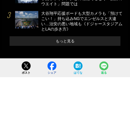
ウエイト」問題では
大谷翔平応援ボードも大型カメラも「預けて
こい！」持ち込みNGでエンゼルスと大違
い…治安の悪い地域も《ドジャースタジアム
とLAの歩き方》
もっと見る
ポスト
シェア
はてな
送る