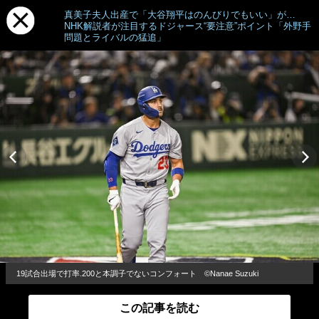
真美子夫人出産で「大谷翔平はのんびりでもいい」が…
NHK解説者が注目するドジャース“要注意”ポイント「外野手
問題とライバルの猛追」
19試合出場で打率.200と本調子でないコンフォート ©Nanae Suzuki
この記事を読む