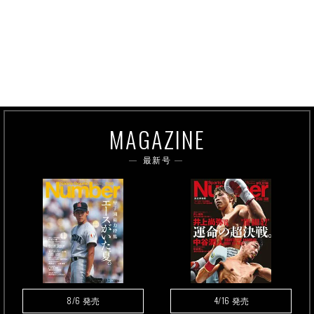
MAGAZINE
最新号
8/6
4/16
発売
発売