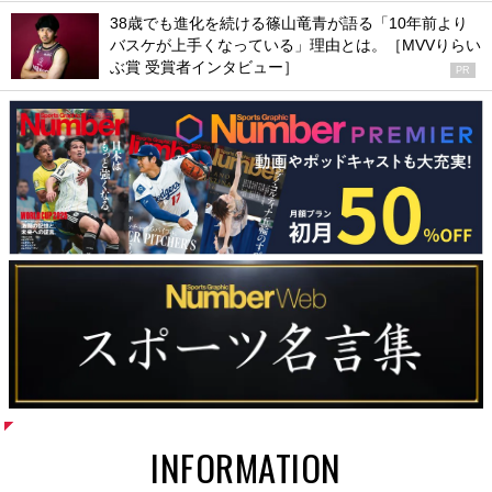
38歳でも進化を続ける篠山竜青が語る「10年前より
バスケが上手くなっている」理由とは。［MVVりらい
ぶ賞 受賞者インタビュー］
PR
INFORMATION