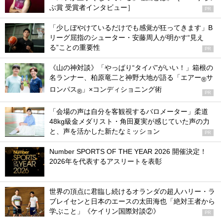
ぶ賞 受賞者インタビュー］
PR
「少しぼやけているだけでも感覚が狂ってきます」B
リーグ屈指のシューター・安藤周人が明かす“見え
る”ことの重要性
PR
《山の神対談》「やっぱり“タイパ”がいい！」箱根の
名ランナー、柏原竜二と神野大地が語る「エアー
サ
®
ロンパス
」×コンディショニング術
®
PR
「会場の声は自分を客観視するバロメーター」柔道
48kg級金メダリスト・角田夏実が感じていた声の力
と、声を活かした新たなミッション
PR
Number SPORTS OF THE YEAR 2026 開催決定！
2026年を代表するアスリートを表彰
世界の頂点に君臨し続けるオランダの超人ハリー・ラ
ブレイセンと日本のエースの太田海也「絶対王者から
学ぶこと」《ケイリン国際対談②》
PR