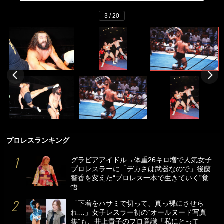
3 / 20
プロレスランキング
グラビアアイドル→体重26キロ増で人気女子
プロレスラーに「デカさは武器なので」後藤
智香を変えた“プロレス一本で生きていく”覚
悟
「下着をハサミで切って、真っ裸にさせら
れ…」女子レスラー初の“オールヌード写真
集”も、井上貴子のプロ意識「私にとって