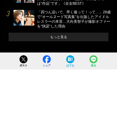
は“作品”です」《全女BEST》
「四つん這いで、早く撮って！って…」28歳
で“オールヌード写真集”を出版したアイドル
レスラーの本音…大向美智子が撮影オファー
を“快諾”した理由
もっと見る
ポスト
シェア
はてな
送る