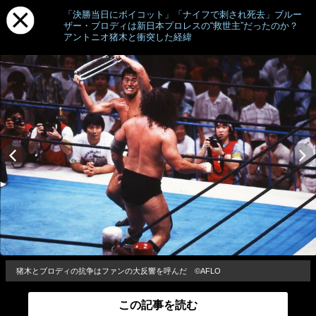
「決勝当日にボイコット」「ナイフで刺され死去」ブルー
ザー・ブロディは新日本プロレスの“救世主”だったのか？
アントニオ猪木と衝突した経緯
猪木とブロディの抗争はファンの大反響を呼んだ ©AFLO
この記事を読む