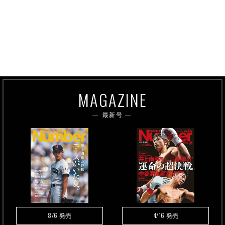
MAGAZINE
最新号
8/6
4/16
発売
発売