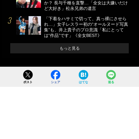
か？ 長与千種を直撃…「全女は大嫌いだけ
ど大好き」松永兄弟の遺言
「下着をハサミで切って、真っ裸にさせら
れ…」女子レスラー初の“オールヌード写真
集”も、井上貴子のプロ意識「私にとって
は“作品”です」《全女BEST》
もっと見る
ポスト
シェア
はてな
送る