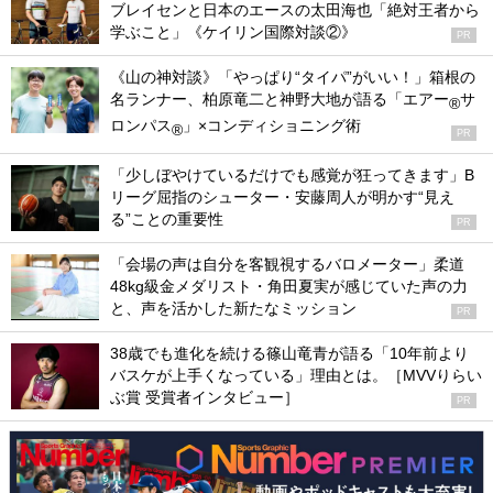
ブレイセンと日本のエースの太田海也「絶対王者から
学ぶこと」《ケイリン国際対談②》
PR
《山の神対談》「やっぱり“タイパ”がいい！」箱根の
名ランナー、柏原竜二と神野大地が語る「エアー
サ
®
ロンパス
」×コンディショニング術
®
PR
「少しぼやけているだけでも感覚が狂ってきます」B
リーグ屈指のシューター・安藤周人が明かす“見え
る”ことの重要性
PR
「会場の声は自分を客観視するバロメーター」柔道
48kg級金メダリスト・角田夏実が感じていた声の力
と、声を活かした新たなミッション
PR
38歳でも進化を続ける篠山竜青が語る「10年前より
バスケが上手くなっている」理由とは。［MVVりらい
ぶ賞 受賞者インタビュー］
PR