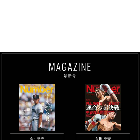
MAGAZINE
最新号
8/6
4/16
発売
発売