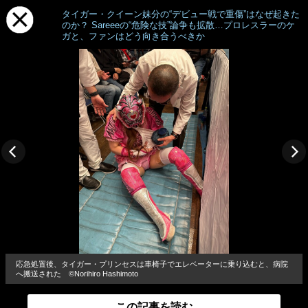
タイガー・クイーン妹分の“デビュー戦で重傷”はなぜ起きた
のか？ Sareeeの“危険な技”論争も拡散…プロレスラーのケ
ガと、ファンはどう向き合うべきか
応急処置後、タイガー・プリンセスは車椅子でエレベーターに乗り込むと、病院
へ搬送された ©Norihiro Hashimoto
この記事を読む