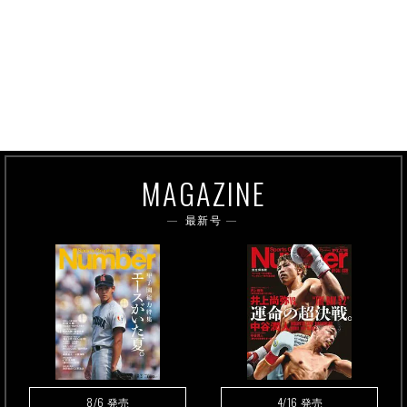
MAGAZINE
最新号
8/6
4/16
発売
発売