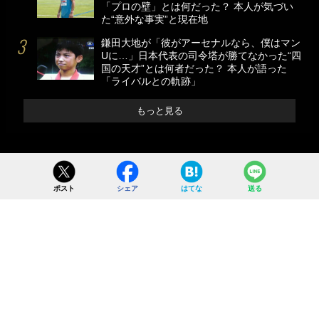
「プロの壁」とは何だった？ 本人が気づい
た“意外な事実”と現在地
鎌田大地が「彼がアーセナルなら、僕はマン
Uに…」日本代表の司令塔が勝てなかった“四
国の天才”とは何者だった？ 本人が語った
「ライバルとの軌跡」
もっと見る
ポスト
シェア
はてな
送る