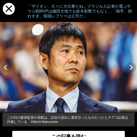
「ザイオン、久々に大仕事だね」ブラジル人記者が選ぶサ
ウジ戦MVPは鎌田大地でも鈴木彩艶でもなく…「相手、倒
れすぎ。韓国レフリーは公平だ」
この日の森保監督の采配は、試合の流れに適宜沿ったものだったとチアゴ記者は
評価している ©Kiichi Matsumoto
この記事を読む