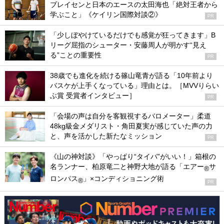
ブレイセンと日本のエースの太田海也「絶対王者から
学ぶこと」《ケイリン国際対談②》
PR
「少しぼやけているだけでも感覚が狂ってきます」B
リーグ屈指のシューター・安藤周人が明かす“見え
る”ことの重要性
PR
38歳でも進化を続ける篠山竜青が語る「10年前より
バスケが上手くなっている」理由とは。［MVVりらい
ぶ賞 受賞者インタビュー］
PR
「会場の声は自分を客観視するバロメーター」柔道
48kg級金メダリスト・角田夏実が感じていた声の力
と、声を活かした新たなミッション
PR
《山の神対談》「やっぱり“タイパ”がいい！」箱根の
名ランナー、柏原竜二と神野大地が語る「エアー
サ
®
ロンパス
」×コンディショニング術
®
PR