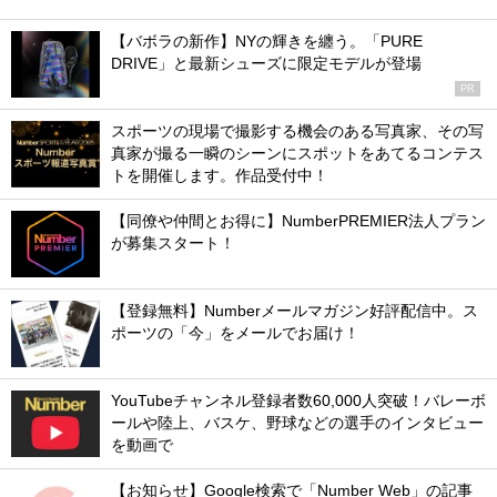
【バボラの新作】NYの輝きを纏う。「PURE
DRIVE」と最新シューズに限定モデルが登場
PR
スポーツの現場で撮影する機会のある写真家、その写
真家が撮る一瞬のシーンにスポットをあてるコンテス
トを開催します。作品受付中！
【同僚や仲間とお得に】NumberPREMIER法人プラン
が募集スタート！
【登録無料】Numberメールマガジン好評配信中。ス
ポーツの「今」をメールでお届け！
YouTubeチャンネル登録者数60,000人突破！バレーボ
ールや陸上、バスケ、野球などの選手のインタビュー
を動画で
【お知らせ】Google検索で「Number Web」の記事