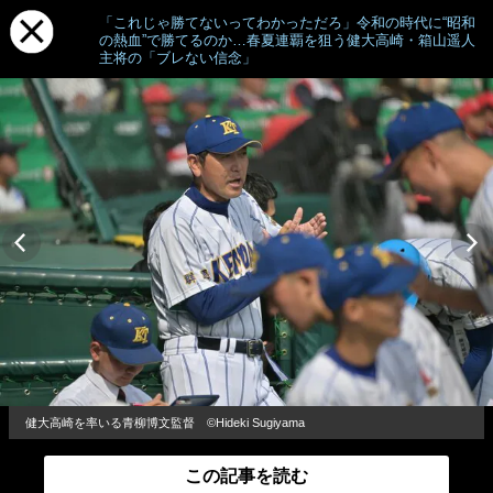
「これじゃ勝てないってわかっただろ」令和の時代に“昭和
の熱血”で勝てるのか…春夏連覇を狙う健大高崎・箱山遥人
主将の「ブレない信念」
健大高崎を率いる青柳博文監督 ©Hideki Sugiyama
この記事を読む