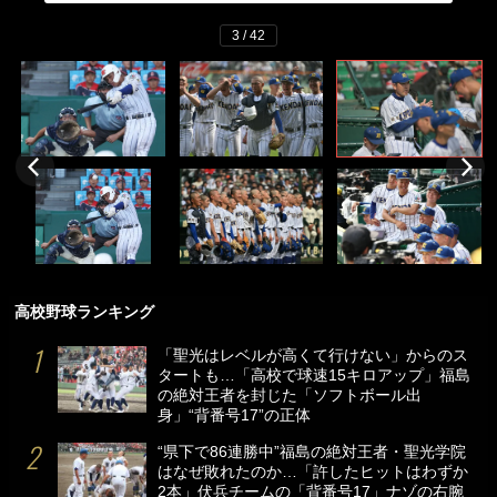
3 / 42
高校野球ランキング
「聖光はレベルが高くて行けない」からのス
タートも…「高校で球速15キロアップ」福島
の絶対王者を封じた「ソフトボール出
身」“背番号17”の正体
“県下で86連勝中”福島の絶対王者・聖光学院
はなぜ敗れたのか…「許したヒットはわずか
2本」伏兵チームの「背番号17」ナゾの右腕