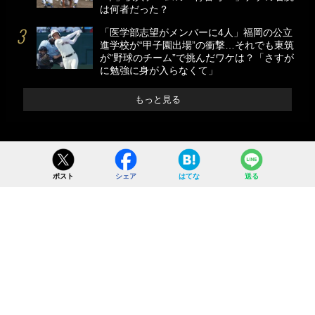
は何者だった？
「医学部志望がメンバーに4人」福岡の公立
進学校が“甲子園出場”の衝撃…それでも東筑
が“野球のチーム”で挑んだワケは？「さすが
に勉強に身が入らなくて」
もっと見る
ポスト
シェア
はてな
送る