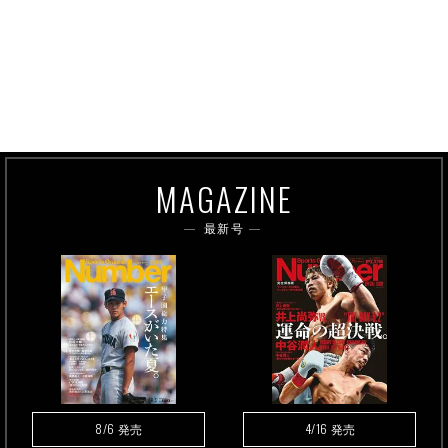
MAGAZINE
最新号
8/6
4/16
発売
発売