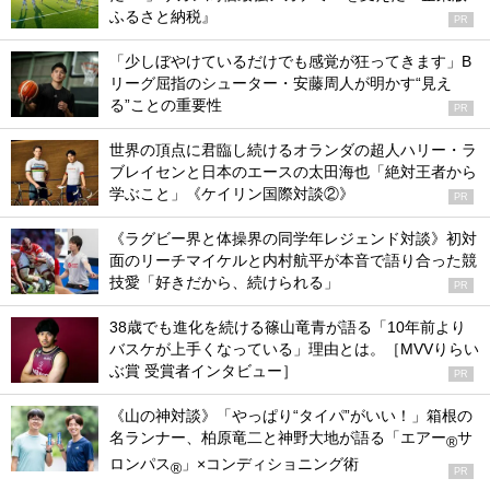
ふるさと納税』
PR
「少しぼやけているだけでも感覚が狂ってきます」B
リーグ屈指のシューター・安藤周人が明かす“見え
る”ことの重要性
PR
世界の頂点に君臨し続けるオランダの超人ハリー・ラ
ブレイセンと日本のエースの太田海也「絶対王者から
学ぶこと」《ケイリン国際対談②》
PR
《ラグビー界と体操界の同学年レジェンド対談》初対
面のリーチマイケルと内村航平が本音で語り合った競
技愛「好きだから、続けられる」
PR
38歳でも進化を続ける篠山竜青が語る「10年前より
バスケが上手くなっている」理由とは。［MVVりらい
ぶ賞 受賞者インタビュー］
PR
《山の神対談》「やっぱり“タイパ”がいい！」箱根の
名ランナー、柏原竜二と神野大地が語る「エアー
サ
®
ロンパス
」×コンディショニング術
®
PR