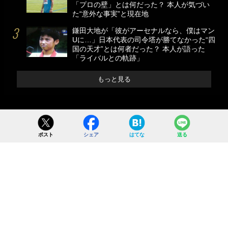
「プロの壁」とは何だった？ 本人が気づい
た“意外な事実”と現在地
鎌田大地が「彼がアーセナルなら、僕はマン
Uに…」日本代表の司令塔が勝てなかった“四
国の天才”とは何者だった？ 本人が語った
「ライバルとの軌跡」
もっと見る
ポスト
シェア
はてな
送る