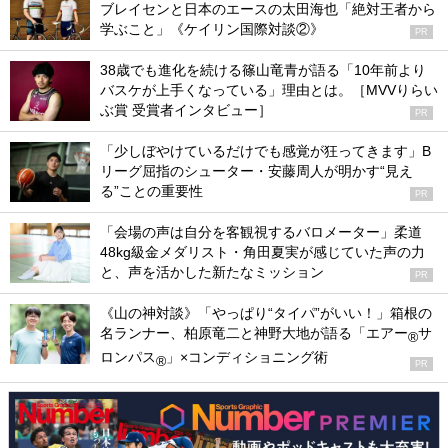
ブレイセンと日本のエースの太田海也「絶対王者から
学ぶこと」《ケイリン国際対談②》
PR
38歳でも進化を続ける篠山竜青が語る「10年前より
バスケが上手くなっている」理由とは。［MVVりらい
ぶ賞 受賞者インタビュー］
PR
「少しぼやけているだけでも感覚が狂ってきます」B
リーグ屈指のシューター・安藤周人が明かす“見え
る”ことの重要性
PR
「会場の声は自分を客観視するバロメーター」柔道
48kg級金メダリスト・角田夏実が感じていた声の力
と、声を活かした新たなミッション
PR
《山の神対談》「やっぱり“タイパ”がいい！」箱根の
名ランナー、柏原竜二と神野大地が語る「エアー
サ
®
ロンパス
」×コンディショニング術
®
PR