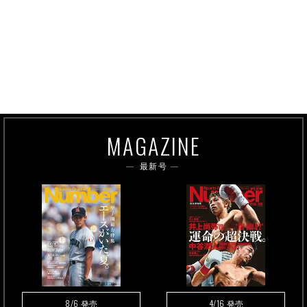
MAGAZINE
最新号
8/6
4/16
発売
発売