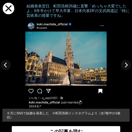
結婚発表翌日、町田浩樹26歳に直撃「めっちゃ大変でした
よ」6年半かけて早大卒業…日本代表DFの文武両道記「特に
芸術系の授業ですね」
６月にSNSで結婚を発表した ※町田浩樹インスタグラムより（全7枚中の1枚
目）
この記事を読む