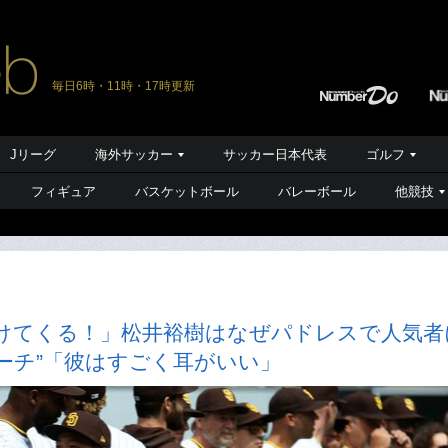
毎日6時・11時・17時更新
Jリーグ
海外サッカー
サッカー日本代表
ゴルフ
フィギュア
バスケットボール
バレーボール
他競技
けてくる！」松井裕樹はなぜパドレスで人気者
ーチ”「彼はすごく耳がいい」