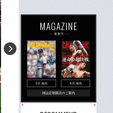
MAGAZINE
最新号
8/6
4/16
発売
発売
雑誌定期購読のご案内