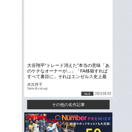
大谷翔平“トレード消えた”本当の意味「あ
のケチなオーナーが…」「FA移籍すれば
すべて裏目に」それはエンゼルス史上最
大の“博打”だった
水次祥子
Shoko Mizutsugi
2023/08/02
MLB
その他の名作記事