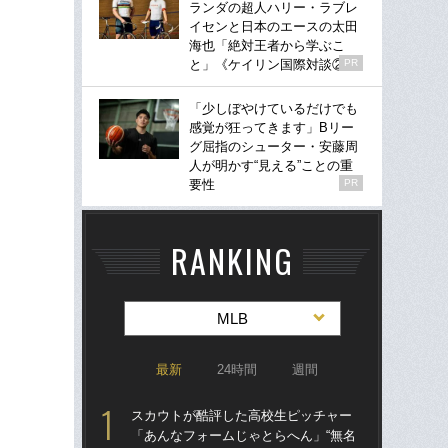
ランダの超人ハリー・ラブレ
イセンと日本のエースの太田
海也「絶対王者から学ぶこ
と」《ケイリン国際対談②》
PR
「少しぼやけているだけでも
感覚が狂ってきます」Bリー
グ屈指のシューター・安藤周
人が明かす“見える”ことの重
要性
PR
RANKING
MLB
最新
24時間
週間
スカウトが酷評した高校生ピッチャー
なぜ
「あんなフォームじゃとらへん」“無名
った