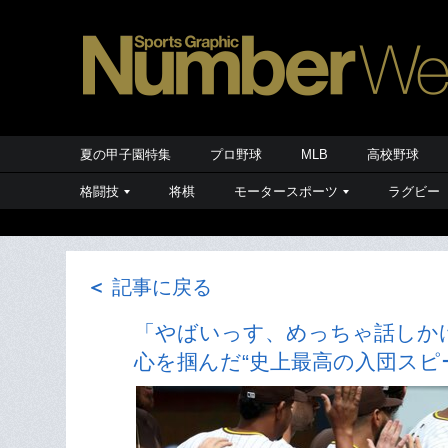
夏の甲子園特集
プロ野球
MLB
高校野球
格闘技
将棋
モータースポーツ
ラグビー
＜
記事に戻る
「やばいっす、めっちゃ話しか
心を掴んだ“史上最高の入団スピ