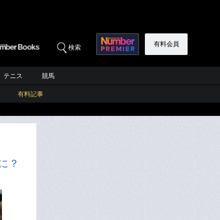
有料会員
検索
テニス
競馬
有料記事
に？