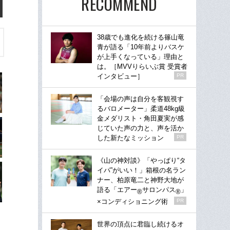
RECOMMEND
38歳でも進化を続ける篠山竜
青が語る「10年前よりバスケ
が上手くなっている」理由と
は。［MVVりらいぶ賞 受賞者
インタビュー］
PR
「会場の声は自分を客観視す
るバロメーター」柔道48kg級
金メダリスト・角田夏実が感
じていた声の力と、声を活か
した新たなミッション
PR
《山の神対談》「やっぱり“タ
イパ”がいい！」箱根の名ラン
ナー、柏原竜二と神野大地が
語る「エアー
サロンパス
」
®
®
×コンディショニング術
PR
世界の頂点に君臨し続けるオ