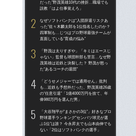
だった”野茂英雄10代の挫折…職場でも
四
説教「はよ仕事覚えろ」
直面
なぜソフトバンクは“入団辞退リスクあ
ス
った”佐々木麟太郎を1位指名したのか？
「あ
四軍制も…じつはプロ野球最強チームが
だっ
直面している“育成の悩み”
説
「野茂は太りすぎや」「キミはエースじ
「
ゃない」監督も球団幹部も苦言…なぜ野
ゃ
茂英雄は近鉄と決裂した？ 野茂が怒っ
茂英
た“あるコーチの退団”
た“
「どうせメジャーでは通用せん」批判
「
も…近鉄も予想外だった、野茂英雄26歳
ッ
の“任意引退”「1億4000万円を捨て、年
は黒
俸980万円を選んだ男」
平
「大谷翔平が“まさかの3位”」好きなプロ
「
野球選手ランキング“センバツ球児が選
も…
ぶ1位”は誰？ 今永昇太でも山本由伸でも
の“
ない「2位はソフトバンクの選手」
俸9