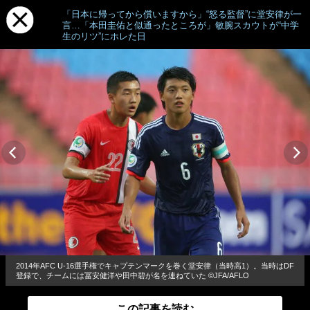
「日本に帰ってから償いますから」“怒る監督”に堂安律が一
言…「本田圭佑と似通ったところが」敏腕スカウトが“中学
生のリツ”にホレた日
2014年AFC U-16選手権でキャプテンマークを巻く堂安律（当時高1）。当時はDF
登録で、チームには冨安健洋や田中碧が名を連ねていた ©︎JFA/AFLO
この記事を読む