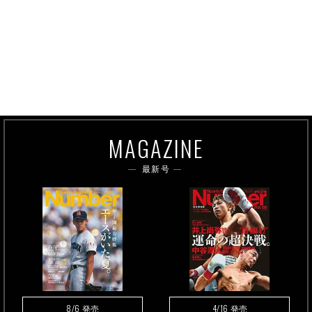
MAGAZINE
最新号
8/6
4/16
発売
発売