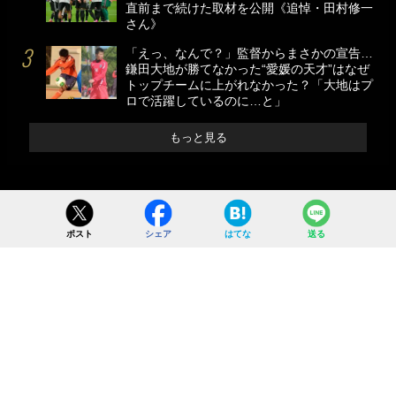
直前まで続けた取材を公開《追悼・田村修一
さん》
「えっ、なんで？」監督からまさかの宣告…
鎌田大地が勝てなかった“愛媛の天才”はなぜ
トップチームに上がれなかった？「大地はプ
ロで活躍しているのに…と」
もっと見る
ポスト
シェア
はてな
送る