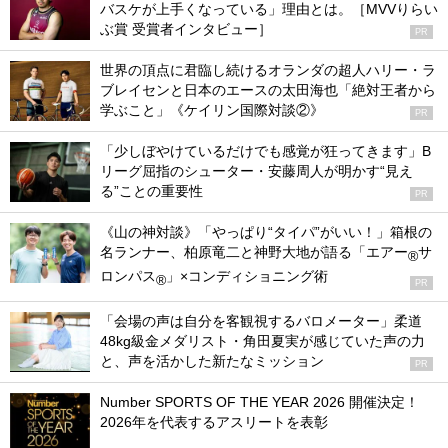
バスケが上手くなっている」理由とは。［MVVりらい
ぶ賞 受賞者インタビュー］
PR
世界の頂点に君臨し続けるオランダの超人ハリー・ラ
ブレイセンと日本のエースの太田海也「絶対王者から
学ぶこと」《ケイリン国際対談②》
PR
「少しぼやけているだけでも感覚が狂ってきます」B
リーグ屈指のシューター・安藤周人が明かす“見え
る”ことの重要性
PR
《山の神対談》「やっぱり“タイパ”がいい！」箱根の
名ランナー、柏原竜二と神野大地が語る「エアー
サ
®
ロンパス
」×コンディショニング術
®
PR
「会場の声は自分を客観視するバロメーター」柔道
48kg級金メダリスト・角田夏実が感じていた声の力
と、声を活かした新たなミッション
PR
Number SPORTS OF THE YEAR 2026 開催決定！
2026年を代表するアスリートを表彰