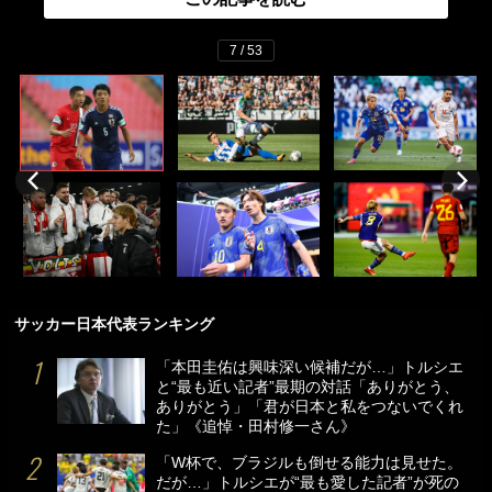
7 / 53
サッカー日本代表ランキング
「本田圭佑は興味深い候補だが…」トルシエ
と“最も近い記者”最期の対話「ありがとう、
ありがとう」「君が日本と私をつないでくれ
た」《追悼・田村修一さん》
「W杯で、ブラジルも倒せる能力は見せた。
だが…」トルシエが“最も愛した記者”が死の