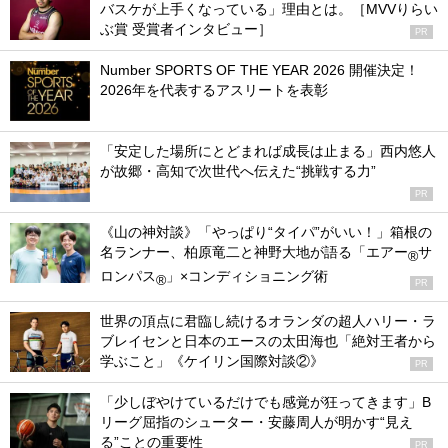
バスケが上手くなっている」理由とは。［MVVりらい
ぶ賞 受賞者インタビュー］
PR
Number SPORTS OF THE YEAR 2026 開催決定！
2026年を代表するアスリートを表彰
「安定した場所にとどまれば成長は止まる」西内悠人
が故郷・高知で次世代へ伝えた“挑戦する力”
PR
《山の神対談》「やっぱり“タイパ”がいい！」箱根の
名ランナー、柏原竜二と神野大地が語る「エアー
サ
®
ロンパス
」×コンディショニング術
®
PR
世界の頂点に君臨し続けるオランダの超人ハリー・ラ
ブレイセンと日本のエースの太田海也「絶対王者から
学ぶこと」《ケイリン国際対談②》
PR
「少しぼやけているだけでも感覚が狂ってきます」B
リーグ屈指のシューター・安藤周人が明かす“見え
る”ことの重要性
PR