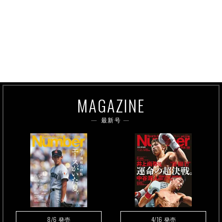
MAGAZINE
最新号
8/6
4/16
発売
発売