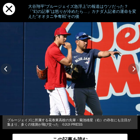
大谷翔平“ブルージェイズ急浮上”の報道はウソだった？
「“幻の記事”は怒りが冷めたら…」カナダ人記者の運命を変
えた“オオタニ争奪戦”その後
ブルージェイズに所属する花巻東高校の先輩・菊池雄星（右）の存在にも注目が
集まり、多くの憶測が飛び交った ©︎JIJI PRESS
この記事を読む