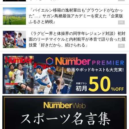
「バイエルン移籍の逸材輩出も“グラウンドがなかっ
た”…」サガン鳥栖最強アカデミーを変えた『企業版
ふるさと納税』
PR
《ラグビー界と体操界の同学年レジェンド対談》初対
面のリーチマイケルと内村航平が本音で語り合った競
技愛「好きだから、続けられる」
PR