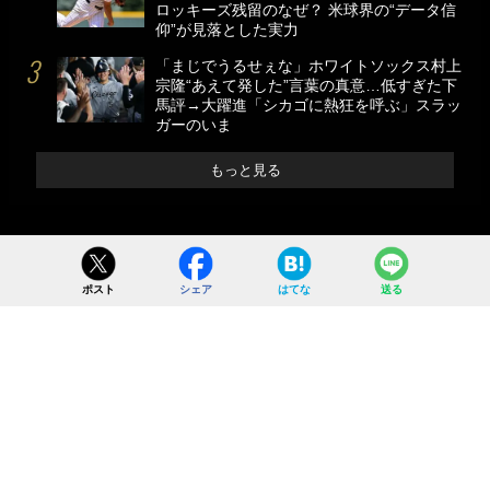
ロッキーズ残留のなぜ？ 米球界の“データ信
仰”が見落とした実力
「まじでうるせぇな」ホワイトソックス村上
宗隆“あえて発した”言葉の真意…低すぎた下
馬評→大躍進「シカゴに熱狂を呼ぶ」スラッ
ガーのいま
もっと見る
ポスト
シェア
はてな
送る