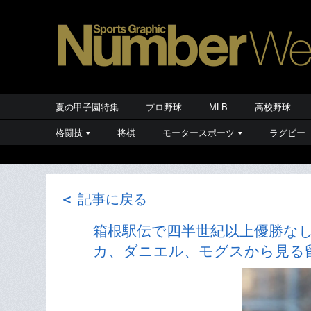
夏の甲子園特集
プロ野球
MLB
高校野球
格闘技
将棋
モータースポーツ
ラグビー
＜
記事に戻る
箱根駅伝で四半世紀以上優勝な
カ、ダニエル、モグスから見る