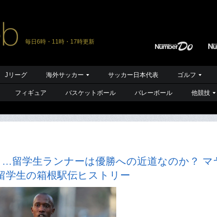
毎日6時・11時・17時更新
Jリーグ
海外サッカー
サッカー日本代表
ゴルフ
フィギュア
バスケットボール
バレーボール
他競技
し…留学生ランナーは優勝への近道なのか？ マ
留学生の箱根駅伝ヒストリー