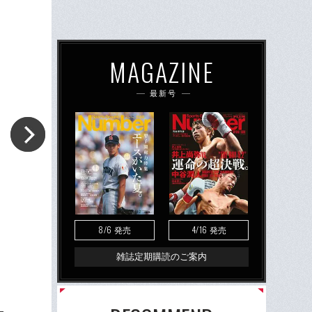
MAGAZINE
最新号
8/6
4/16
発売
発売
雑誌定期購読のご案内