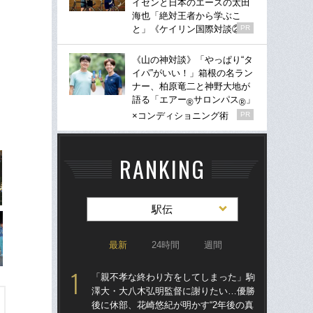
イセンと日本のエースの太田
海也「絶対王者から学ぶこ
と」《ケイリン国際対談②》
PR
《山の神対談》「やっぱり“タ
イパ”がいい！」箱根の名ラン
ナー、柏原竜二と神野大地が
語る「エアー
サロンパス
」
®
®
×コンディショニング術
PR
RANKING
駅伝
最新
24時間
週間
「親不孝な終わり方をしてしまった」駒
東大
澤大・大八木弘明監督に謝りたい…優勝
人
後に休部、花崎悠紀が明かす“2年後の真
なし