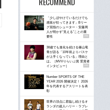
RECOMMEND
「少しぼやけているだけでも
感覚が狂ってきます」Bリー
グ屈指のシューター・安藤周
人が明かす“見える”ことの重
要性
PR
38歳でも進化を続ける篠山竜
青が語る「10年前よりバスケ
が上手くなっている」理由と
は。［MVVりらいぶ賞 受賞者
インタビュー］
PR
Number SPORTS OF THE
YEAR 2026 開催決定！ 2026
年を代表するアスリートを表
彰
世界の頂点に君臨し続けるオ
ランダの超人ハリー・ラブレ