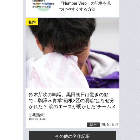
「Number Web」の記事を見
つけやすくする方法
名作
鈴木芽吹の嗚咽、黒田朝日は驚きの顔
で…駒澤vs青学“箱根2区の明暗”はなぜ分
かれた？ 涙のエースが明かした“チームメ
イトへのLINE”
小堀隆司
Takashi Kohori
2024/01/02
駅伝
その他の名作記事