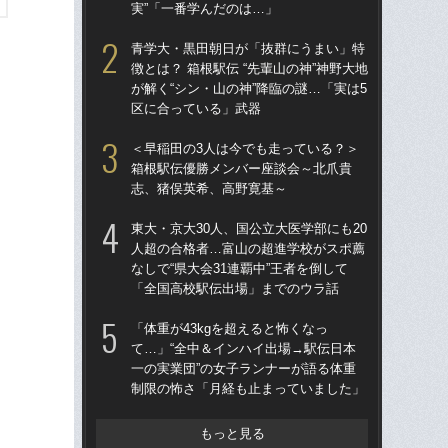
実”「一番学んだのは…」
「
青学大・黒田朝日が「抜群にうまい」特
青学
徴とは？ 箱根駅伝 “先輩山の神”神野大地
の緊
が解く“シン・山の神”降臨の謎…「実は5
「
区に合っている」武器
定の
＜早稲田の3人は今でも走っている？＞
「
箱根駅伝優勝メンバー座談会～北爪貴
原
志、猪俣英希、高野寛基～
「
レ
東大・京大30人、国公立大医学部にも20
人超の合格者…富山の超進学校がスポ薦
東大
なしで“県大会31連覇中”王者を倒して
70
「全国高校駅伝出場」までのウラ話
「
出
「体重が43kgを超えると怖くなっ
は
て…」“全中＆インハイ出場→駅伝日本
一の実業団”の女子ランナーが語る体重
“前
制限の怖さ「月経も止まっていました」
箱
の
た
もっと見る