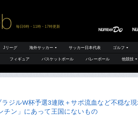
毎日6時・11時・17時更新
Jリーグ
海外サッカー
サッカー日本代表
ゴルフ
フィギュア
バスケットボール
バレーボール
他競技
ブラジルW杯予選3連敗＋サポ流血など不穏な現
ゼンチン」にあって王国にないもの