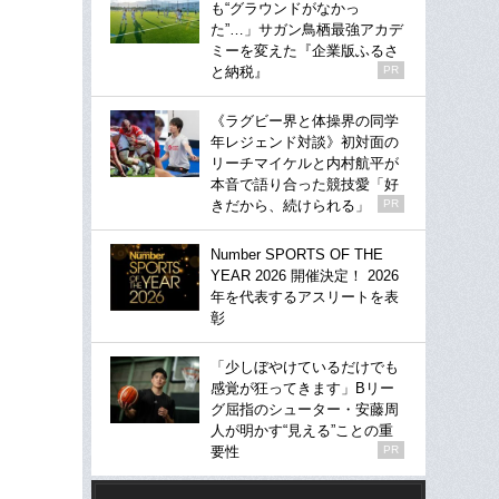
も“グラウンドがなかっ
た”…」サガン鳥栖最強アカデ
ミーを変えた『企業版ふるさ
と納税』
PR
《ラグビー界と体操界の同学
年レジェンド対談》初対面の
リーチマイケルと内村航平が
本音で語り合った競技愛「好
きだから、続けられる」
PR
Number SPORTS OF THE
YEAR 2026 開催決定！ 2026
年を代表するアスリートを表
彰
「少しぼやけているだけでも
感覚が狂ってきます」Bリー
グ屈指のシューター・安藤周
人が明かす“見える”ことの重
要性
PR