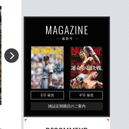
MAGAZINE
最新号
8/6
4/16
発売
発売
雑誌定期購読のご案内