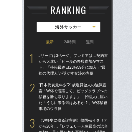
RANKING
海外サッカー
最新
24時間
週間
Jリーグは3ページ、プレミアは…契約書
Jリ
から大違い「ビールの祭典参加がマス
か
ト」「移籍最終日23時59分に加入」“最
ト」
強の代理人”が明かす交渉の内幕
強の
“日本代表最年少”21歳塩貝健人の強気宣
〈W
言「W杯で活躍して、ビッグクラブへの
から
移籍を勝ち取りますよ」…代理人に届い
の
た「うちに来る気はあるか？」W杯移籍
ない
市場のウラ側
“日
〈W杯史に残る誤審劇〉韓国vsイタリア
言
から20年…「レフェリー人生最高の試合
移