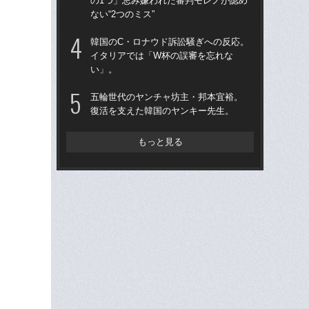
の1つ」忌み嫌われた審判モレノが認め
た
ない“2つのミス”
市
韓国のC・ロナウド訴訟騒ぎへの反応。
ヘ
イタリアでは「W杯の誤審を忘れな
大会
い」。
定”
今
五輪世代のヤンチャ坊主・邦本宜裕。
復活を支えた韓国のヤンキー先生。
イ
森本
もっと見る