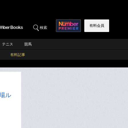
有料会員
検索
テニス
競馬
有料記事
場ル