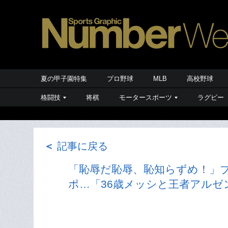
夏の甲子園特集
プロ野球
MLB
高校野球
格闘技
将棋
モータースポーツ
ラグビー
＜
記事に戻る
「恥辱だ恥辱、恥知らずめ！」
ポ…「36歳メッシと王者アル