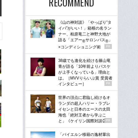
RECOMMEND
《山の神対談》「やっぱり“タ
イパ”がいい！」箱根の名ラン
ナー、柏原竜二と神野大地が
語る「エアー
サロンパス
」
®
®
×コンディショニング術
PR
38歳でも進化を続ける篠山竜
青が語る「10年前よりバスケ
が上手くなっている」理由と
は。［MVVりらいぶ賞 受賞者
インタビュー］
PR
世界の頂点に君臨し続けるオ
ランダの超人ハリー・ラブレ
イセンと日本のエースの太田
海也「絶対王者から学ぶこ
と」《ケイリン国際対談②》
PR
「バイエルン移籍の逸材輩出