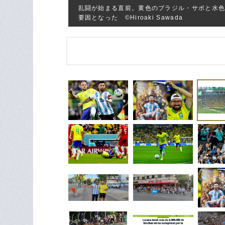
乱闘が始まる直前。黄色のブラジル・サポと水
要因となった ©Hiroaki Sawada