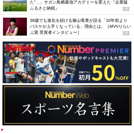
た”…」サガン鳥栖最強アカデミーを変えた『企業版
ふるさと納税』
PR
38歳でも進化を続ける篠山竜青が語る「10年前より
バスケが上手くなっている」理由とは。［MVVりらい
ぶ賞 受賞者インタビュー］
PR