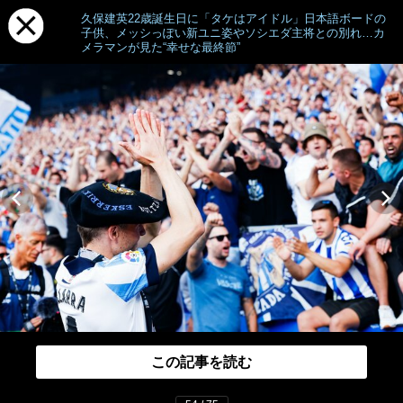
久保建英22歳誕生日に「タケはアイドル」日本語ボードの
子供、メッシっぽい新ユニ姿やソシエダ主将との別れ…カ
メラマンが見た“幸せな最終節”
この記事を読む