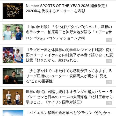
Number SPORTS OF THE YEAR 2026 開催決定！
2026年を代表するアスリートを表彰
《山の神対談》「やっぱり“タイパ”がいい！」箱根の
名ランナー、柏原竜二と神野大地が語る「エアー
サ
®
ロンパス
」×コンディショニング術
®
PR
《ラグビー界と体操界の同学年レジェンド対談》初対
面のリーチマイケルと内村航平が本音で語り合った競
技愛「好きだから、続けられる」
PR
「少しぼやけているだけでも感覚が狂ってきます」B
リーグ屈指のシューター・安藤周人が明かす“見え
る”ことの重要性
PR
世界の頂点に君臨し続けるオランダの超人ハリー・ラ
ブレイセンと日本のエースの太田海也「絶対王者から
学ぶこと」《ケイリン国際対談②》
PR
「バイエルン移籍の逸材輩出も“グラウンドがなかっ