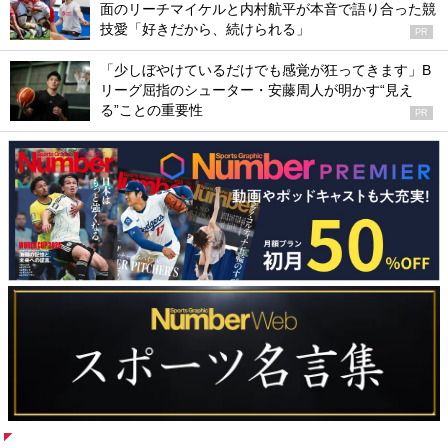
面のリーチマイケルと内村航平が本音で語り合った競
技愛「好きだから、続けられる」
PR
「少しぼやけているだけでも感覚が狂ってきます」B
リーグ屈指のシューター・安藤周人が明かす“見え
る”ことの重要性
PR