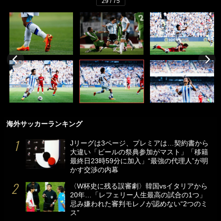
29 / 75
海外サッカーランキング
Jリーグは3ページ、プレミアは…契約書から
大違い「ビールの祭典参加がマスト」「移籍
最終日23時59分に加入」“最強の代理人”が明
かす交渉の内幕
〈W杯史に残る誤審劇〉韓国vsイタリアから
20年…「レフェリー人生最高の試合の1つ」
忌み嫌われた審判モレノが認めない“2つのミ
ス”