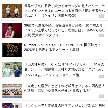
世界の頂点に君臨し続けるオランダの超人ハリー・ラ
ブレイセンと日本のエースの太田海也「絶対王者から
学ぶこと」《ケイリン国際対談②》
PR
38歳でも進化を続ける篠山竜青が語る「10年前より
バスケが上手くなっている」理由とは。［MVVりらい
ぶ賞 受賞者インタビュー］
PR
Number SPORTS OF THE YEAR 2026 開催決定！
2026年を代表するアスリートを表彰
《山の神対談》「やっぱり“タイパ”がいい！」箱根の
名ランナー、柏原竜二と神野大地が語る「エアー
サ
®
ロンパス
」×コンディショニング術
®
PR
「安定した場所にとどまれば成長は止まる」西内悠人
が故郷・高知で次世代へ伝えた“挑戦する力”
PR
《ラグビー界と体操界の同学年レジェンド対談》初対