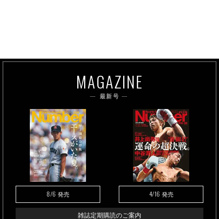
MAGAZINE
最新号
8/6
4/16
発売
発売
雑誌定期購読のご案内