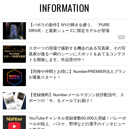
INFORMATION
【バボラの新作】NYの輝きを纏う。「PURE
DRIVE」と最新シューズに限定モデルが登場
PR
スポーツの現場で撮影する機会のある写真家、その写
真家が撮る一瞬のシーンにスポットをあてるコンテス
トを開催します。作品受付中！
【同僚や仲間とお得に】NumberPREMIER法人プラン
が募集スタート！
【登録無料】Numberメールマガジン好評配信中。ス
ポーツの「今」をメールでお届け！
YouTubeチャンネル登録者数60,000人突破！バレーボ
ールや陸上、バスケ、野球などの選手のインタビュー