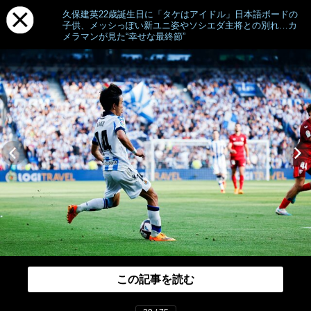
久保建英22歳誕生日に「タケはアイドル」日本語ボードの
子供、メッシっぽい新ユニ姿やソシエダ主将との別れ…カ
メラマンが見た“幸せな最終節”
この記事を読む