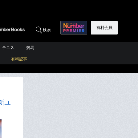
有料会員
検索
テニス
競馬
有料記事
新ユ