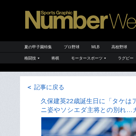
夏の甲子園特集
プロ野球
MLB
高校野球
格闘技
将棋
モータースポーツ
ラグビー
＜
記事に戻る
久保建英22歳誕生日に「タケ
ニ姿やソシエダ主将との別れ…カ