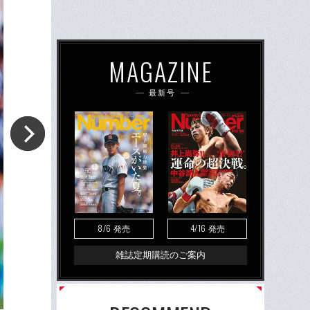
MAGAZINE
最新号
8/6
4/16
発売
発売
雑誌定期購読のご案内