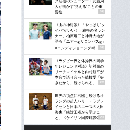
グ屈指のシューター・安藤周
人が明かす“見える”ことの重
要性
PR
《山の神対談》「やっぱり“タ
イパ”がいい！」箱根の名ラン
ナー、柏原竜二と神野大地が
語る「エアー
サロンパス
」
®
®
×コンディショニング術
PR
《ラグビー界と体操界の同学
年レジェンド対談》初対面の
リーチマイケルと内村航平が
本音で語り合った競技愛「好
きだから、続けられる」
PR
世界の頂点に君臨し続けるオ
ランダの超人ハリー・ラブレ
イセンと日本のエースの太田
海也「絶対王者から学ぶこ
と」《ケイリン国際対談②》
PR