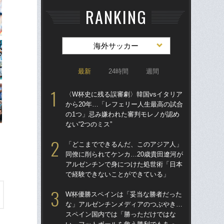
RANKING
海外サッカー
最新
24時間
週間
〈W杯史に残る誤審劇〉韓国vsイタリア
〈W
から20年…「レフェリー人生最高の試合
から
の1つ」忌み嫌われた審判モレノが認め
の
ない“2つのミス”
ない
「どこまでできるんだ、このアジア人」
「
同僚に削られてケンカ…20歳貴田遼河が
記者
アルゼンチンで身につけた処世術「日本
律
で経験できないことができている」
も
W杯優勝スペインは「妥当な勝者だった
ヘ
な」アルゼンチンメディアのつぶやき…
大会
スペイン国内では「勝っただけではな
定”