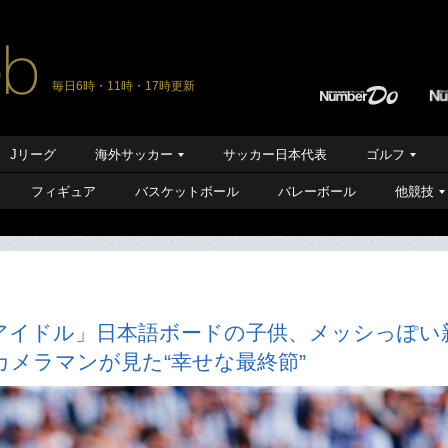
毎日6時・11時・17時更新
Jリーグ
海外サッカー
サッカー日本代表
ゴルフ
フィギュア
バスケットボール
バレーボール
他競技
はアイドル」日本語ボードの子供、メッシっぽい
メラマンが見た“幸せな最終節”