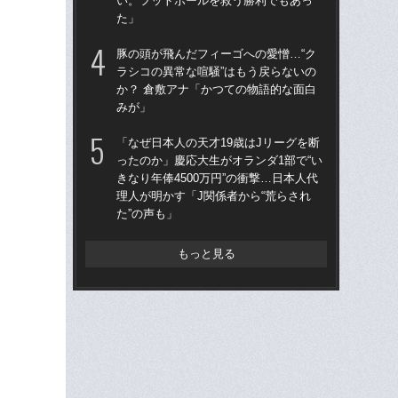
い。フットボールを救う勝利でもあっ
今
た」
イ
豚の頭が飛んだフィーゴへの愛憎…“ク
森本
ラシコの異常な喧騒”はもう戻らないの
か？ 倉敷アナ「かつての物語的な面白
“ア
みが」
ダ
度目
「なぜ日本人の天才19歳はJリーグを断
け
ったのか」慶応大生がオランダ1部で“い
きなり年俸4500万円”の衝撃…日本人代
理人が明かす「J関係者から“荒らされ
た”の声も」
もっと見る