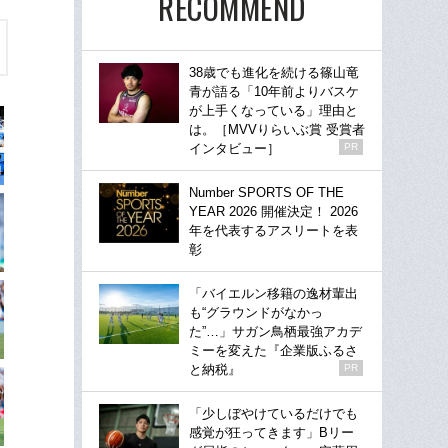
RECOMMEND
38歳でも進化を続ける篠山竜
青が語る「10年前よりバスケ
が上手くなっている」理由と
は。［MVVりらいぶ賞 受賞者
インタビュー］
PR
Number SPORTS OF THE
YEAR 2026 開催決定！ 2026
年を代表するアスリートを表
彰
「バイエルン移籍の逸材輩出
も“グラウンドがなかっ
た”…」サガン鳥栖最強アカデ
ミーを変えた『企業版ふるさ
と納税』
PR
「少しぼやけているだけでも
感覚が狂ってきます」Bリー