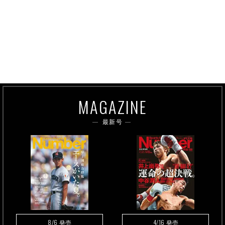
MAGAZINE
最新号
8/6
4/16
発売
発売