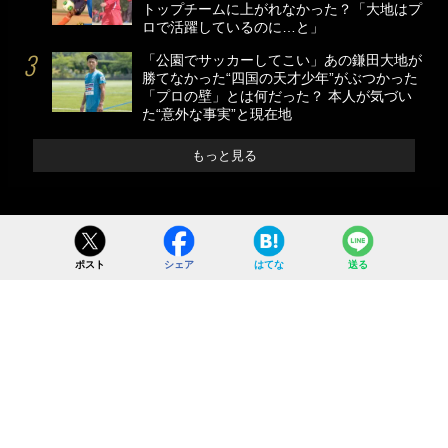
トップチームに上がれなかった？「大地はプ
ロで活躍しているのに…と」
「公園でサッカーしてこい」あの鎌田大地が
勝てなかった“四国の天才少年”がぶつかった
「プロの壁」とは何だった？ 本人が気づい
た“意外な事実”と現在地
もっと見る
ポスト
シェア
はてな
送る