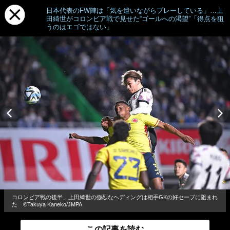
日本代表のFW陣は「気を遣いながらプレーしている」…上
田綺世がコロンビア戦で見せた“ゴールへの渇望”「得点を狙
うのはエゴではない」
コロンビア戦の後半、上田綺世の強烈なヘディングは相手GKの好セーブに阻まれ
た ©Takuya Kaneko/JMPA
この記事を読む