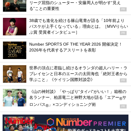
リーグ屈指のシューター・安藤周人が明かす“見え
る”ことの重要性
PR
38歳でも進化を続ける篠山竜青が語る「10年前より
バスケが上手くなっている」理由とは。［MVVりらい
ぶ賞 受賞者インタビュー］
PR
Number SPORTS OF THE YEAR 2026 開催決定！
2026年を代表するアスリートを表彰
世界の頂点に君臨し続けるオランダの超人ハリー・ラ
ブレイセンと日本のエースの太田海也「絶対王者から
学ぶこと」《ケイリン国際対談②》
PR
《山の神対談》「やっぱり“タイパ”がいい！」箱根の
名ランナー、柏原竜二と神野大地が語る「エアー
サ
®
ロンパス
」×コンディショニング術
®
PR