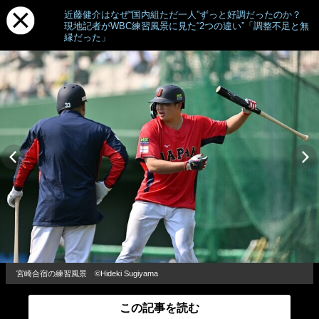
近藤健介はなぜ“国内組ただ一人”ずっと好調だったのか？
現地記者がWBC練習風景に見た“2つの違い”「調整不足と無
縁だった」
宮崎合宿の練習風景 ©Hideki Sugiyama
この記事を読む