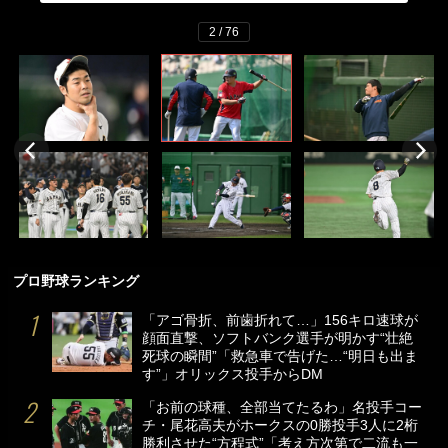
2 / 76
プロ野球ランキング
「アゴ骨折、前歯折れて…」156キロ速球が
顔面直撃、ソフトバンク選手が明かす“壮絶
死球の瞬間”「救急車で告げた…“明日も出ま
す”」オリックス投手からDM
「お前の球種、全部当てたるわ」名投手コー
チ・尾花高夫がホークスの0勝投手3人に2桁
勝利させた“方程式”「考え方次第で二流も一