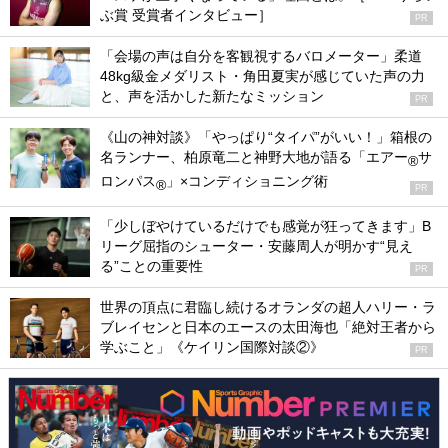
ぶ賞 受賞者インタビュー］
PR
「会場の声は自分を客観視するバロメーター」柔道
48kg級金メダリスト・角田夏実が感じていた声の力
と、声を活かした新たなミッション
PR
《山の神対談》「やっぱり“タイパ”がいい！」箱根の
名ランナー、柏原竜二と神野大地が語る「エアー
サ
®
ロンパス
」×コンディショニング術
®
PR
「少しぼやけているだけでも感覚が狂ってきます」B
リーグ屈指のシューター・安藤周人が明かす“見え
る”ことの重要性
PR
世界の頂点に君臨し続けるオランダの超人ハリー・ラ
ブレイセンと日本のエースの太田海也「絶対王者から
学ぶこと」《ケイリン国際対談②》
PR