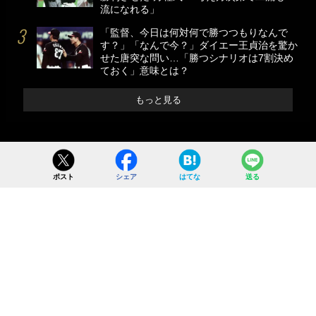
流になれる」
「監督、今日は何対何で勝つつもりなんで
す？」「なんで今？」ダイエー王貞治を驚か
せた唐突な問い…「勝つシナリオは7割決め
ておく」意味とは？
もっと見る
ポスト
シェア
はてな
送る