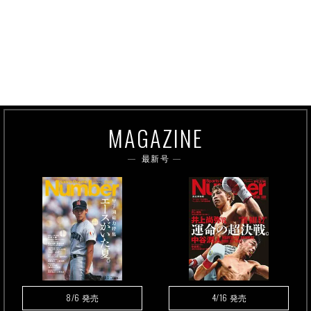
MAGAZINE
最新号
8/6
4/16
発売
発売