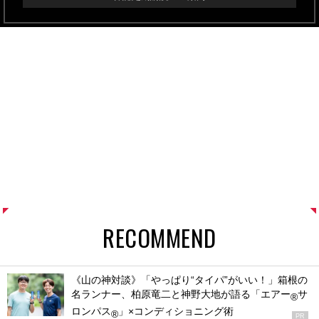
RECOMMEND
《山の神対談》「やっぱり“タイパ”がいい！」箱根の
名ランナー、柏原竜二と神野大地が語る「エアー
サ
®
ロンパス
」×コンディショニング術
®
PR