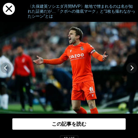
〈久保建英ソシエダ月間MVP〉敵地で憎まれるのは名が知
れた証拠だが…「クボへの徹底マーク」と“1枚も撮れなかっ
たシーン”とは
この記事を読む