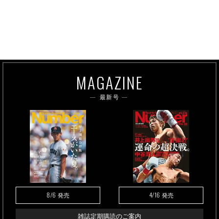
MAGAZINE
最新号
8/6
4/16
発売
発売
雑誌定期購読のご案内