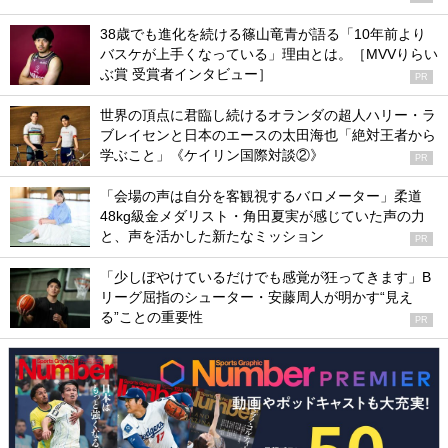
38歳でも進化を続ける篠山竜青が語る「10年前より
バスケが上手くなっている」理由とは。［MVVりらい
ぶ賞 受賞者インタビュー］
PR
世界の頂点に君臨し続けるオランダの超人ハリー・ラ
ブレイセンと日本のエースの太田海也「絶対王者から
学ぶこと」《ケイリン国際対談②》
PR
「会場の声は自分を客観視するバロメーター」柔道
48kg級金メダリスト・角田夏実が感じていた声の力
と、声を活かした新たなミッション
PR
「少しぼやけているだけでも感覚が狂ってきます」B
リーグ屈指のシューター・安藤周人が明かす“見え
る”ことの重要性
PR