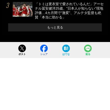
「トミは更衣室で愛されているんだ」アーセ
ナル冨安健洋25歳、“日本人が知らない”現地
評価…4カ月間で“激変”、アルテタ監督も絶
賛「本当に助かる」
もっと見る
ポスト
シェア
はてな
送る