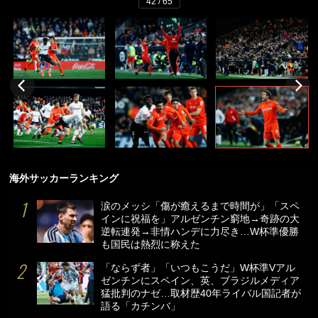
42 / 65
海外サッカーランキング
涙のメッシ「傷が癒えるまで時間が」「スペ
インに祝福を」アルゼンチン窮地→奇跡の大
逆転連発→非情ハンデに力尽き…W杯準優勝
も国民は熱烈に称えた
「ならず者」「いつもこうだ」W杯準Vアル
ゼンチンにスペイン、英、ブラジルメディア
猛批判のナゼ…取材歴40年ライバル国記者が
語る「カチンバ」