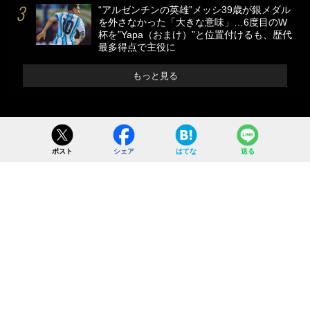
“アルゼンチンの英雄”メッシ39歳が銀メダル
を外さなかった「大きな意味」…6度目のW
杯を”Yapa（おまけ）”と位置付けるも、歴代
最多得点で主役に
もっと見る
ポスト
シェア
はてな
送る