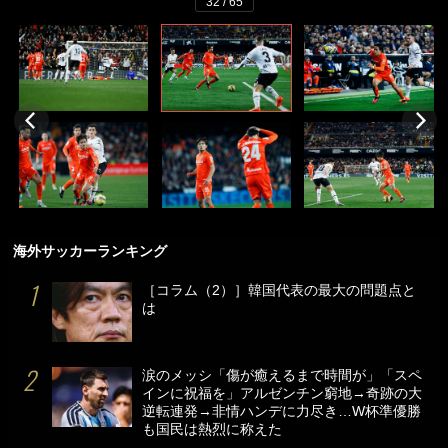
32 / 65
海外サッカーランキング
［コラム（2）］韓国代表の最大の問題点と
は
涙のメッシ「傷が癒えるまで時間が」「スペ
インに祝福を」アルゼンチン窮地→奇跡の大
逆転連発→非情ハンデに力尽き…W杯準優勝
も国民は熱烈に称えた