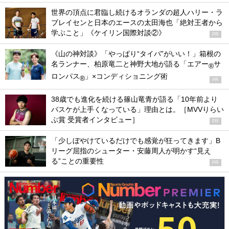
世界の頂点に君臨し続けるオランダの超人ハリー・ラ
ブレイセンと日本のエースの太田海也「絶対王者から
学ぶこと」《ケイリン国際対談②》
PR
《山の神対談》「やっぱり“タイパ”がいい！」箱根の
名ランナー、柏原竜二と神野大地が語る「エアー
サ
®
ロンパス
」×コンディショニング術
®
PR
38歳でも進化を続ける篠山竜青が語る「10年前より
バスケが上手くなっている」理由とは。［MVVりらい
ぶ賞 受賞者インタビュー］
PR
「少しぼやけているだけでも感覚が狂ってきます」B
リーグ屈指のシューター・安藤周人が明かす“見え
る”ことの重要性
PR