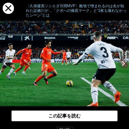
〈久保建英ソシエダ月間MVP〉敵地で憎まれるのは名が知
れた証拠だが…「クボへの徹底マーク」と“1枚も撮れなかっ
たシーン”とは
この記事を読む