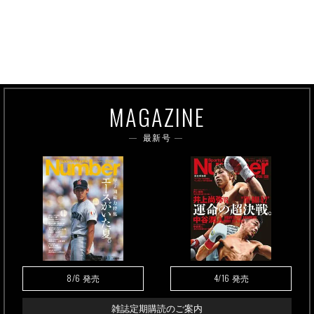
MAGAZINE
最新号
8/6
4/16
発売
発売
雑誌定期購読のご案内