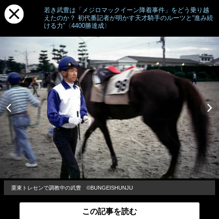
若き武豊は「メジロマックイーン降着事件」をどう乗り越
えたのか？ 初代番記者が明かす天才騎手のルーツと“進み続
ける力”〈4400勝達成〉
栗東トレセンで調教中の武豊 ©BUNGEISHUNJU
この記事を読む