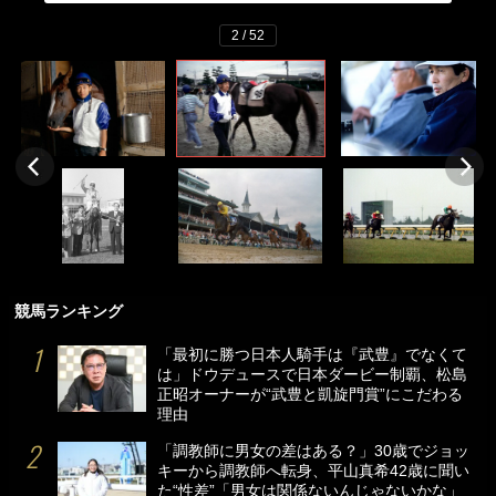
2 / 52
競馬ランキング
「最初に勝つ日本人騎手は『武豊』でなくて
は」ドウデュースで日本ダービー制覇、松島
正昭オーナーが“武豊と凱旋門賞”にこだわる
理由
「調教師に男女の差はある？」30歳でジョッ
キーから調教師へ転身、平山真希42歳に聞い
た“性差”「男女は関係ないんじゃないかな」