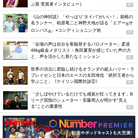
ぶ賞 受賞者インタビュー］
PR
《山の神対談》「やっぱり“タイパ”がいい！」箱根の
名ランナー、柏原竜二と神野大地が語る「エアー
サ
®
ロンパス
」×コンディショニング術
®
PR
「会場の声は自分を客観視するバロメーター」柔道
48kg級金メダリスト・角田夏実が感じていた声の力
と、声を活かした新たなミッション
PR
世界の頂点に君臨し続けるオランダの超人ハリー・ラ
ブレイセンと日本のエースの太田海也「絶対王者から
学ぶこと」《ケイリン国際対談②》
PR
「少しぼやけているだけでも感覚が狂ってきます」B
リーグ屈指のシューター・安藤周人が明かす“見え
る”ことの重要性
PR