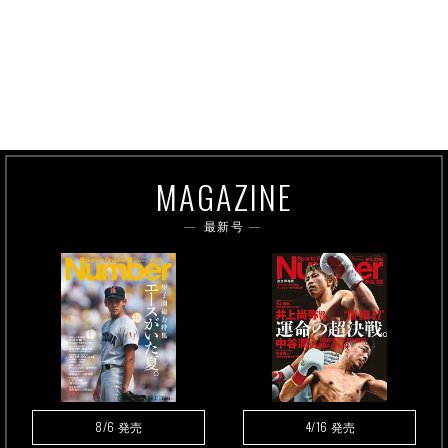
MAGAZINE
最新号
8/6
4/16
発売
発売