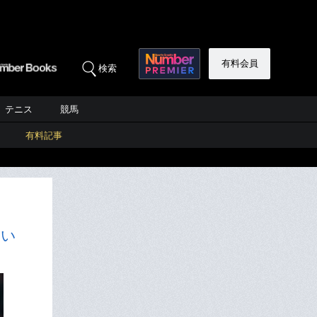
有料会員
検索
テニス
競馬
有料記事
しい