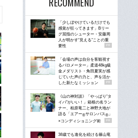
RECOMMEND
「少しぼやけているだけでも
感覚が狂ってきます」Bリー
グ屈指のシューター・安藤周
人が明かす“見える”ことの重
要性
PR
「会場の声は自分を客観視す
るバロメーター」柔道48kg級
金メダリスト・角田夏実が感
じていた声の力と、声を活か
した新たなミッション
PR
《山の神対談》「やっぱり“タ
イパ”がいい！」箱根の名ラン
ナー、柏原竜二と神野大地が
語る「エアー
サロンパス
」
®
®
×コンディショニング術
PR
38歳でも進化を続ける篠山竜