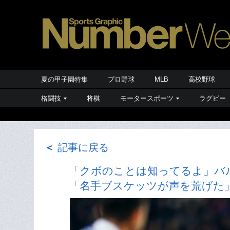
夏の甲子園特集
プロ野球
MLB
高校野球
格闘技
将棋
モータースポーツ
ラグビー
＜
記事に戻る
「クボのことは知ってるよ」バ
「名手ブスケッツが声を荒げた