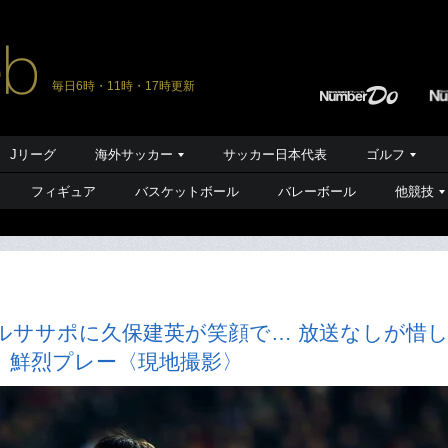
毎日6時・11時・17時更新
Jリーグ
海外サッカー
サッカー日本代表
ゴルフ
フィギュア
バスケットボール
バレーボール
他競技
ルササポに久保建英が笑顔で… 放送なしが惜
」鮮烈プレー〈現地撮影〉