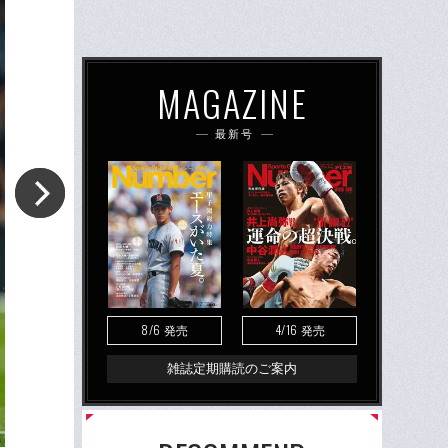
MAGAZINE
最新号
8/6
4/16
発売
発売
雑誌定期購読のご案内