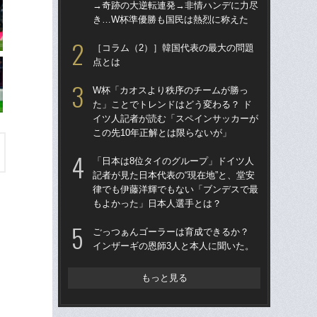
→奇跡の大逆転連発→非情ハンデに力尽
度目
き…W杯準優勝も国民は熱烈に称えた
け
［コラム（2）］韓国代表の最大の問題
涙
点とは
「
→
W杯「カオスより秩序のチームが勝っ
き
た」ことでトレンドはどう変わる？ ド
イツ人記者が読む「スペインサッカーが
［
この先10年正解とは限らないが」
点
「日本は8位タイのグループ」ドイツ人
「
記者が見た日本代表の“現在地”と、堂安
記者
律でも伊藤洋輝でもない「ブンデスで最
律
もよかった」日本人選手とは？
も
ごっつぁんゴーラーは育成できるか？
W
インザーギの恩師3人と本人に聞いた。
な
ス
い
もっと見る
た