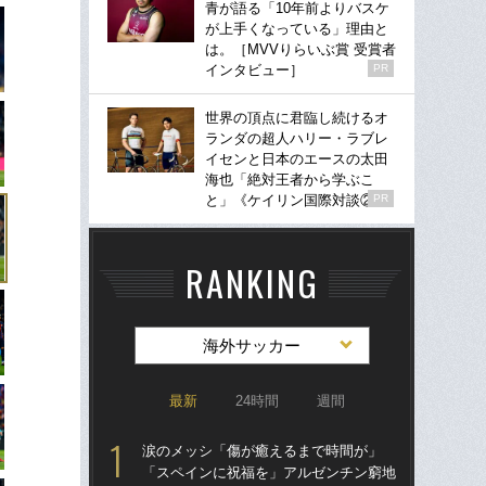
青が語る「10年前よりバスケ
が上手くなっている」理由と
は。［MVVりらいぶ賞 受賞者
インタビュー］
PR
世界の頂点に君臨し続けるオ
ランダの超人ハリー・ラブレ
イセンと日本のエースの太田
海也「絶対王者から学ぶこ
と」《ケイリン国際対談②》
PR
RANKING
海外サッカー
最新
24時間
週間
涙のメッシ「傷が癒えるまで時間が」
“ア
「スペインに祝福を」アルゼンチン窮地
ダ