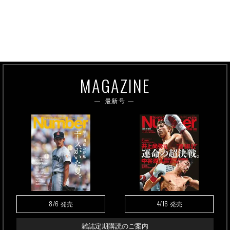
MAGAZINE
最新号
8/6
4/16
発売
発売
雑誌定期購読のご案内