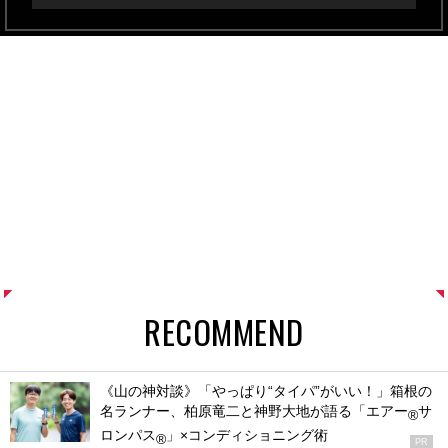
RECOMMEND
《山の神対談》「やっぱり“タイパ”がいい！」箱根の
名ランナー、柏原竜二と神野大地が語る「エアー
サ
®
ロンパス
」×コンディショニング術
®
PR