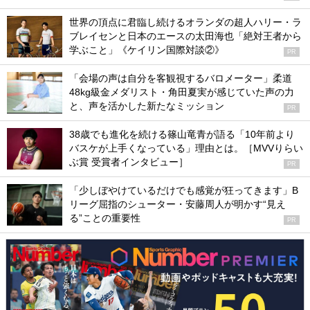
世界の頂点に君臨し続けるオランダの超人ハリー・ラ
ブレイセンと日本のエースの太田海也「絶対王者から
学ぶこと」《ケイリン国際対談②》
PR
「会場の声は自分を客観視するバロメーター」柔道
48kg級金メダリスト・角田夏実が感じていた声の力
と、声を活かした新たなミッション
PR
38歳でも進化を続ける篠山竜青が語る「10年前より
バスケが上手くなっている」理由とは。［MVVりらい
ぶ賞 受賞者インタビュー］
PR
「少しぼやけているだけでも感覚が狂ってきます」B
リーグ屈指のシューター・安藤周人が明かす“見え
る”ことの重要性
PR