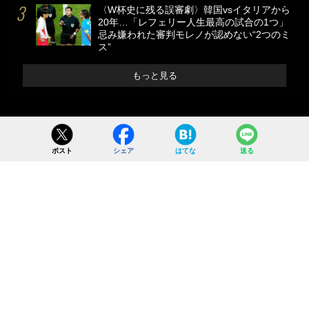
〈W杯史に残る誤審劇〉韓国vsイタリアから
20年…「レフェリー人生最高の試合の1つ」
忌み嫌われた審判モレノが認めない“2つのミ
ス”
もっと見る
ポスト
シェア
はてな
送る