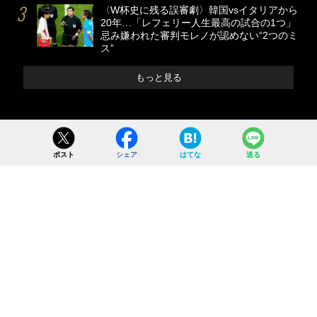
〈W杯史に残る誤審劇〉韓国vsイタリアから
20年…「レフェリー人生最高の試合の1つ」
忌み嫌われた審判モレノが認めない“2つのミ
ス”
もっと見る
ポスト
シェア
はてな
送る