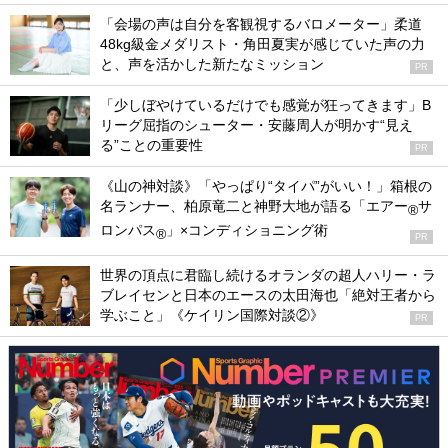
「会場の声は自分を客観視するバロメーター」柔道
48kg級金メダリスト・角田夏実が感じていた声の力
と、声を活かした新たなミッション
PR
「少しぼやけているだけでも感覚が狂ってきます」B
リーグ屈指のシューター・安藤周人が明かす“見え
る”ことの重要性
PR
《山の神対談》「やっぱり“タイパ”がいい！」箱根の
名ランナー、柏原竜二と神野大地が語る「エアー
サ
®
ロンパス
」×コンディショニング術
®
PR
世界の頂点に君臨し続けるオランダの超人ハリー・ラ
ブレイセンと日本のエースの太田海也「絶対王者から
学ぶこと」《ケイリン国際対談②》
PR