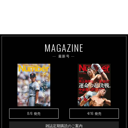
MAGAZINE
最新号
8/6
4/16
発売
発売
雑誌定期購読のご案内