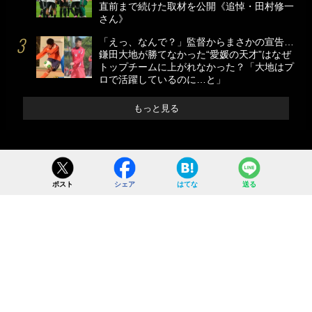
直前まで続けた取材を公開《追悼・田村修一
さん》
「えっ、なんで？」監督からまさかの宣告…
鎌田大地が勝てなかった“愛媛の天才”はなぜ
トップチームに上がれなかった？「大地はプ
ロで活躍しているのに…と」
もっと見る
ポスト
シェア
はてな
送る