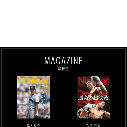
MAGAZINE
最新号
8/6
4/16
発売
発売