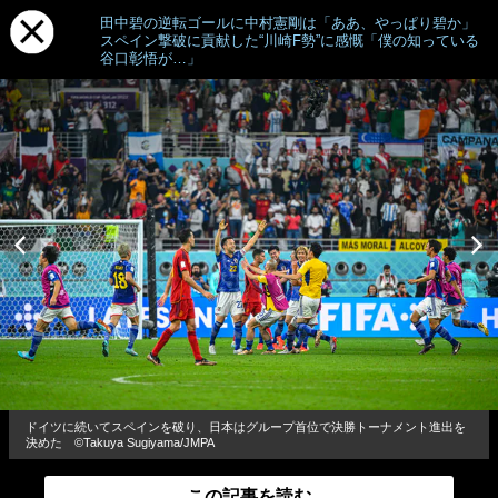
田中碧の逆転ゴールに中村憲剛は「ああ、やっぱり碧か」
スペイン撃破に貢献した“川崎F勢”に感慨「僕の知っている
谷口彰悟が…」
ドイツに続いてスペインを破り、日本はグループ首位で決勝トーナメント進出を
決めた ©Takuya Sugiyama/JMPA
この記事を読む