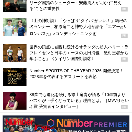
リーグ屈指のシューター・安藤周人が明かす“見え
る”ことの重要性
PR
《山の神対談》「やっぱり“タイパ”がいい！」箱根の
名ランナー、柏原竜二と神野大地が語る「エアー
サ
®
ロンパス
」×コンディショニング術
®
PR
世界の頂点に君臨し続けるオランダの超人ハリー・ラ
ブレイセンと日本のエースの太田海也「絶対王者から
学ぶこと」《ケイリン国際対談②》
PR
Number SPORTS OF THE YEAR 2026 開催決定！
2026年を代表するアスリートを表彰
38歳でも進化を続ける篠山竜青が語る「10年前より
バスケが上手くなっている」理由とは。［MVVりらい
ぶ賞 受賞者インタビュー］
PR