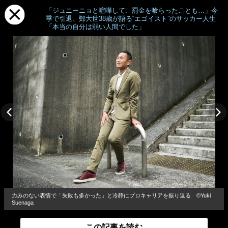
「ジュニーニョと喧嘩して、罰金を喰らったことも…」今
季で引退、鄭大世38歳が語る“エゴイスト”のサッカー人生
「本当の自分は弱い人間でした」
力みのない表情で「失敗も多かった」と冷静にプロキャリアを振り返る ©Yuki
Suenaga
この記事を読む