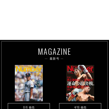
MAGAZINE
最新号
8/6
4/16
発売
発売