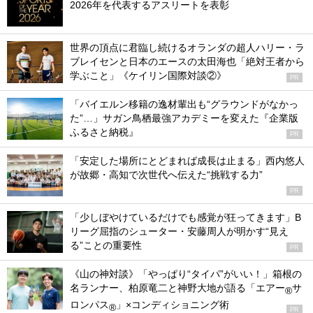
2026年を代表するアスリートを表彰
世界の頂点に君臨し続けるオランダの超人ハリー・ラ
ブレイセンと日本のエースの太田海也「絶対王者から
学ぶこと」《ケイリン国際対談②》
PR
「バイエルン移籍の逸材輩出も“グラウンドがなかっ
た”…」サガン鳥栖最強アカデミーを変えた『企業版
ふるさと納税』
PR
「安定した場所にとどまれば成長は止まる」西内悠人
が故郷・高知で次世代へ伝えた“挑戦する力”
PR
「少しぼやけているだけでも感覚が狂ってきます」B
リーグ屈指のシューター・安藤周人が明かす“見え
る”ことの重要性
PR
《山の神対談》「やっぱり“タイパ”がいい！」箱根の
名ランナー、柏原竜二と神野大地が語る「エアー
サ
®
ロンパス
」×コンディショニング術
®
PR