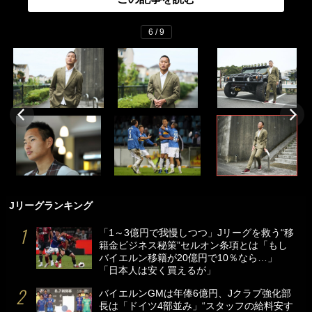
6 / 9
Jリーグランキング
「1～3億円で我慢しつつ」Jリーグを救う“移
籍金ビジネス秘策”セルオン条項とは「もし
バイエルン移籍が20億円で10％なら…」
「日本人は安く買えるが」
バイエルンGMは年俸6億円、Jクラブ強化部
長は「ドイツ4部並み」“スタッフの給料安す