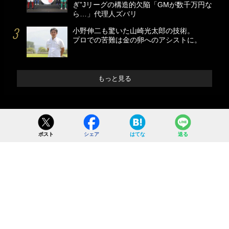
ぎ”Jリーグの構造的欠陥「GMが数千万円な
ら…」代理人ズバリ
小野伸二も驚いた山崎光太郎の技術。
プロでの苦難は金の卵へのアシストに。
もっと見る
ポスト
シェア
はてな
送る