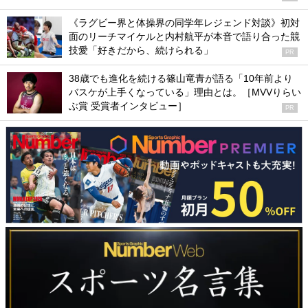
《ラグビー界と体操界の同学年レジェンド対談》初対
面のリーチマイケルと内村航平が本音で語り合った競
技愛「好きだから、続けられる」
PR
38歳でも進化を続ける篠山竜青が語る「10年前より
バスケが上手くなっている」理由とは。［MVVりらい
ぶ賞 受賞者インタビュー］
PR