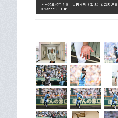
今年の夏の甲子園、山田陽翔（近江）と浅野翔
©Nanae Suzuki