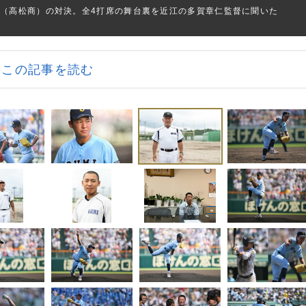
吾（高松商）の対決。全4打席の舞台裏を近江の多賀章仁監督に聞いた
この記事を読む