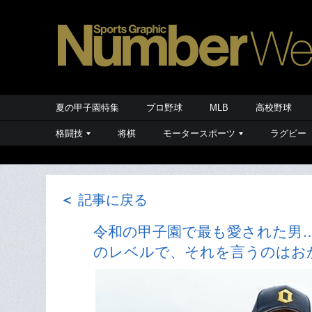
夏の甲子園特集
プロ野球
MLB
高校野球
格闘技
将棋
モータースポーツ
ラグビー
＜
記事に戻る
令和の甲子園で最も愛された男…
のレベルで、それを言うのはお