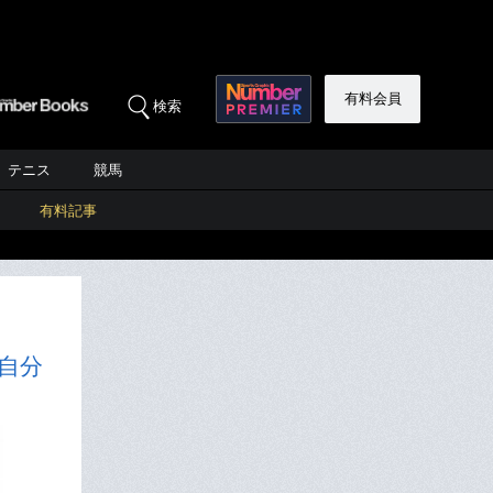
有料会員
検索
テニス
競馬
有料記事
自分