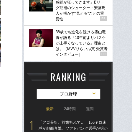
感覚が狂ってきます」Bリー
グ屈指のシューター・安藤周
人が明かす“見える”ことの重
要性
PR
38歳でも進化を続ける篠山竜
青が語る「10年前よりバスケ
が上手くなっている」理由と
は。［MVVりらいぶ賞 受賞者
インタビュー］
PR
RANKING
プロ野球
最新
24時間
週間
「アゴ骨折、前歯折れて…」156キロ速
「ア
球が顔面直撃、ソフトバンク選手が明か
球