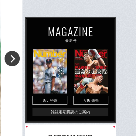
MAGAZINE
最新号
8/6
4/16
発売
発売
雑誌定期購読のご案内