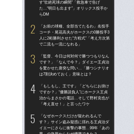
す“壮絶死球の瞬間”「救急車で告げ
す“
た…“明日も出ます”」オリックス投手か
た…
らDM
らD
「お前の球種、全部当てたるわ」名投手
「
コーチ・尾花高夫がホークスの0勝投手3
で
人に2桁勝利させた“方程式”「考え方次第
を
で二流も一流になれる」
は
「監督、今日は何対何で勝つつもりなん
「
です？」「なんで今？」ダイエー王貞治
コー
を驚かせた唐突な問い…「勝つシナリオ
人に
は7割決めておく」意味とは？
で
「もしもし、王です」「どちらにお掛け
「
ですか？」“優勝請負人”にホークス王貞
です
治からまさかの電話…そして野村克也が
治
「考え直せ！」と言ったワケ
「
「なぜホークスだけが疑われるんで
「
す？」サイン盗み疑惑に揺れる王貞治ダ
ホー
イエーにさらに衝撃の事態…99年「あの
ら“
男」の急死からなぜ優勝できた？
ス