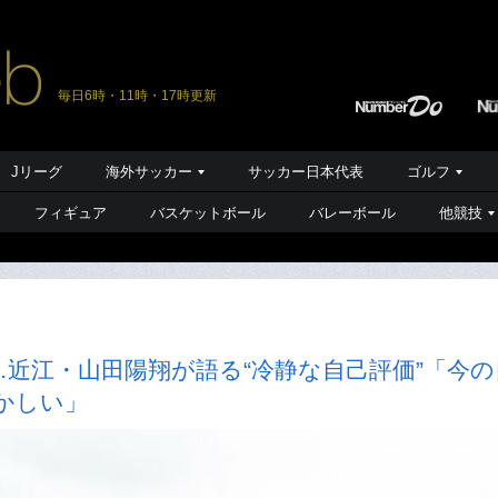
毎日6時・11時・17時更新
Jリーグ
海外サッカー
サッカー日本代表
ゴルフ
フィギュア
バスケットボール
バレーボール
他競技
近江・山田陽翔が語る“冷静な自己評価”「今の
かしい」