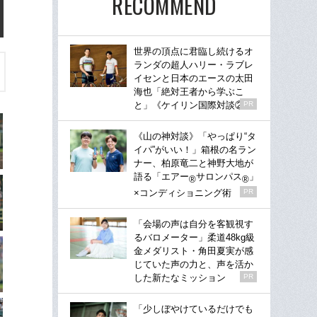
RECOMMEND
世界の頂点に君臨し続けるオ
ランダの超人ハリー・ラブレ
イセンと日本のエースの太田
海也「絶対王者から学ぶこ
と」《ケイリン国際対談②》
PR
《山の神対談》「やっぱり“タ
イパ”がいい！」箱根の名ラン
ナー、柏原竜二と神野大地が
語る「エアー
サロンパス
」
®
®
×コンディショニング術
PR
「会場の声は自分を客観視す
るバロメーター」柔道48kg級
金メダリスト・角田夏実が感
じていた声の力と、声を活か
した新たなミッション
PR
「少しぼやけているだけでも