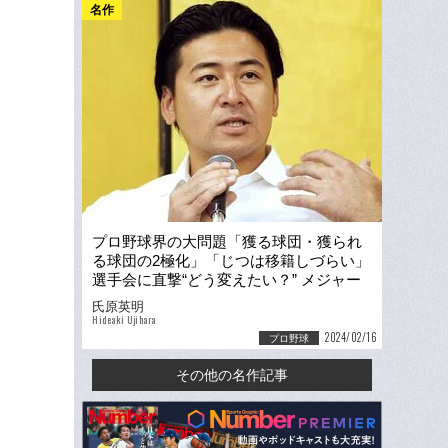
名作
プロ野球界の大問題「獲る球団・獲られ
る球団の2極化」「じつは移籍しづらい」
選手会に直撃“どう変えたい？” メジャー
流FAには「反対」
氏原英明
Hideaki Ujihara
2024/02/16
プロ野球
その他の名作記事