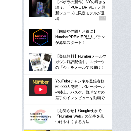
【バボラの新作】NYの輝きを
纏う。「PURE DRIVE」と最
新シューズに限定モデルが登
場
PR
【同僚や仲間とお得に】
NumberPREMIER法人プラン
が募集スタート！
【登録無料】Numberメールマ
ガジン好評配信中。スポーツ
の「今」をメールでお届け！
YouTubeチャンネル登録者数
60,000人突破！バレーボール
や陸上、バスケ、野球などの
選手のインタビューを動画で
【お知らせ】Google検索で
「Number Web」の記事を見
つけやすくする方法