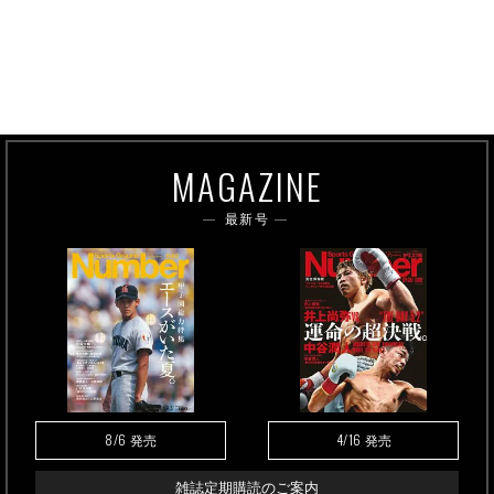
MAGAZINE
最新号
8/6
4/16
発売
発売
雑誌定期購読のご案内