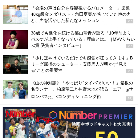
「会場の声は自分を客観視するバロメーター」柔道
48kg級金メダリスト・角田夏実が感じていた声の力
と、声を活かした新たなミッション
PR
38歳でも進化を続ける篠山竜青が語る「10年前より
バスケが上手くなっている」理由とは。［MVVりらい
ぶ賞 受賞者インタビュー］
PR
「少しぼやけているだけでも感覚が狂ってきます」B
リーグ屈指のシューター・安藤周人が明かす“見え
る”ことの重要性
PR
《山の神対談》「やっぱり“タイパ”がいい！」箱根の
名ランナー、柏原竜二と神野大地が語る「エアー
サ
®
ロンパス
」×コンディショニング術
®
PR