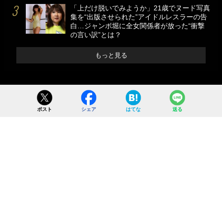
「上だけ脱いでみようか」21歳でヌード写真
集を“出版させられた”アイドルレスラーの告
白…ジャンボ堀に全女関係者が放った“衝撃
の言い訳”とは？
もっと見る
ポスト
シェア
はてな
送る