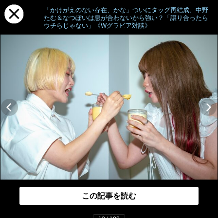
「かけがえのない存在、かな」ついにタッグ再結成、中野
たむ＆なつぽいは息が合わないから強い？「譲り合ったら
ウチらじゃない」《Wグラビア対談》
この記事を読む