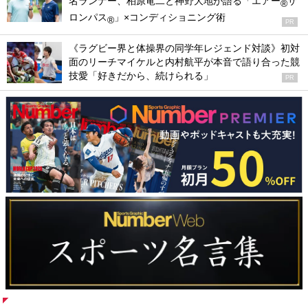
名ランナー、柏原竜二と神野大地が語る「エアー
サ
®
ロンパス
」×コンディショニング術
®
PR
《ラグビー界と体操界の同学年レジェンド対談》初対
面のリーチマイケルと内村航平が本音で語り合った競
技愛「好きだから、続けられる」
PR