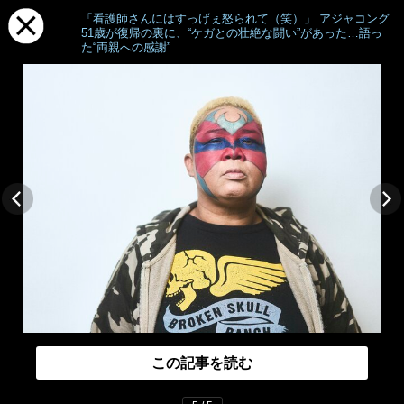
「看護師さんにはすっげぇ怒られて（笑）」 アジャコング
51歳が復帰の裏に、“ケガとの壮絶な闘い”があった…語っ
た“両親への感謝”
この記事を読む