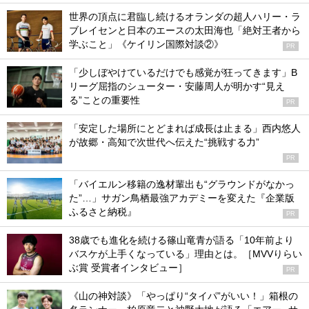
世界の頂点に君臨し続けるオランダの超人ハリー・ラ
ブレイセンと日本のエースの太田海也「絶対王者から
学ぶこと」《ケイリン国際対談②》
PR
「少しぼやけているだけでも感覚が狂ってきます」B
リーグ屈指のシューター・安藤周人が明かす“見え
る”ことの重要性
PR
「安定した場所にとどまれば成長は止まる」西内悠人
が故郷・高知で次世代へ伝えた“挑戦する力”
PR
「バイエルン移籍の逸材輩出も“グラウンドがなかっ
た”…」サガン鳥栖最強アカデミーを変えた『企業版
ふるさと納税』
PR
38歳でも進化を続ける篠山竜青が語る「10年前より
バスケが上手くなっている」理由とは。［MVVりらい
ぶ賞 受賞者インタビュー］
PR
《山の神対談》「やっぱり“タイパ”がいい！」箱根の