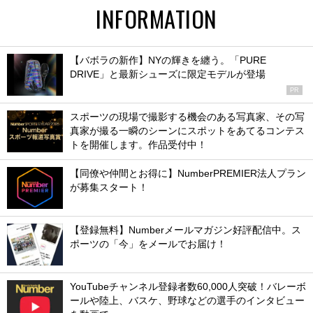
INFORMATION
【バボラの新作】NYの輝きを纏う。「PURE
DRIVE」と最新シューズに限定モデルが登場
PR
スポーツの現場で撮影する機会のある写真家、その写
真家が撮る一瞬のシーンにスポットをあてるコンテス
トを開催します。作品受付中！
【同僚や仲間とお得に】NumberPREMIER法人プラン
が募集スタート！
【登録無料】Numberメールマガジン好評配信中。ス
ポーツの「今」をメールでお届け！
YouTubeチャンネル登録者数60,000人突破！バレーボ
ールや陸上、バスケ、野球などの選手のインタビュー