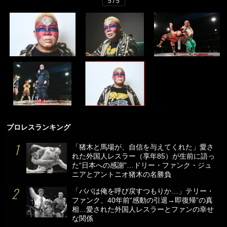
5 / 5
プロレスランキング
「猪木と馬場が、自信を与えてくれた」愛さ
れた外国人レスラー（享年85）が生前に語っ
た“日本への感謝”…ドリー・ファンク・ジュ
ニアとアントニオ猪木の名勝負
「ババは俺を呼び戻すつもりか…」テリー・
ファンク、40年前“感動の引退→即復帰”の真
相…愛された外国人レスラーとファンの幸せ
な関係