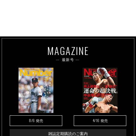
MAGAZINE
最新号
8/6
4/16
発売
発売
雑誌定期購読のご案内