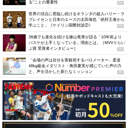
る”ことの重要性
PR
世界の頂点に君臨し続けるオランダの超人ハリー・ラ
ブレイセンと日本のエースの太田海也「絶対王者から
学ぶこと」《ケイリン国際対談②》
PR
38歳でも進化を続ける篠山竜青が語る「10年前より
バスケが上手くなっている」理由とは。［MVVりらい
ぶ賞 受賞者インタビュー］
PR
「会場の声は自分を客観視するバロメーター」柔道
48kg級金メダリスト・角田夏実が感じていた声の力
と、声を活かした新たなミッション
PR