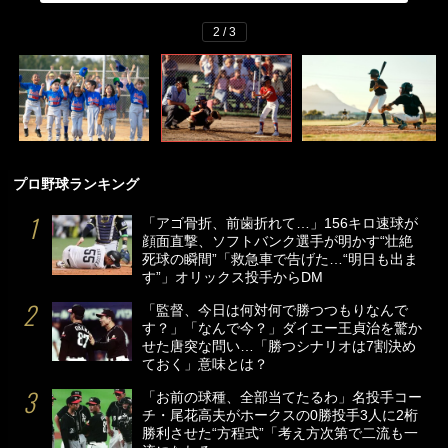
2 / 3
プロ野球ランキング
「アゴ骨折、前歯折れて…」156キロ速球が
顔面直撃、ソフトバンク選手が明かす“壮絶
死球の瞬間”「救急車で告げた…“明日も出ま
す”」オリックス投手からDM
「監督、今日は何対何で勝つつもりなんで
す？」「なんで今？」ダイエー王貞治を驚か
せた唐突な問い…「勝つシナリオは7割決め
ておく」意味とは？
「お前の球種、全部当てたるわ」名投手コー
チ・尾花高夫がホークスの0勝投手3人に2桁
勝利させた“方程式”「考え方次第で二流も一