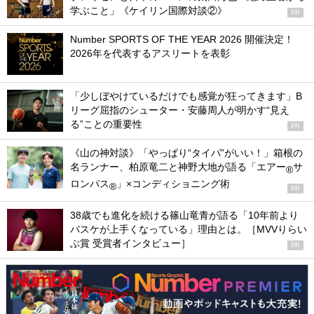
学ぶこと」《ケイリン国際対談②》
PR
Number SPORTS OF THE YEAR 2026 開催決定！
2026年を代表するアスリートを表彰
「少しぼやけているだけでも感覚が狂ってきます」B
リーグ屈指のシューター・安藤周人が明かす“見え
る”ことの重要性
PR
《山の神対談》「やっぱり“タイパ”がいい！」箱根の
名ランナー、柏原竜二と神野大地が語る「エアー
サ
®
ロンパス
」×コンディショニング術
®
PR
38歳でも進化を続ける篠山竜青が語る「10年前より
バスケが上手くなっている」理由とは。［MVVりらい
ぶ賞 受賞者インタビュー］
PR