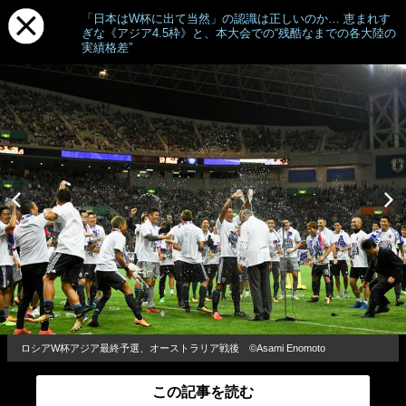
「日本はW杯に出て当然」の認識は正しいのか… 恵まれす
ぎな《アジア4.5枠》と、本大会での“残酷なまでの各大陸の
実績格差”
ロシアW杯アジア最終予選、オーストラリア戦後 ©Asami Enomoto
この記事を読む