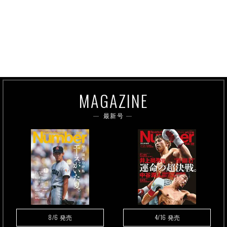
MAGAZINE
最新号
8/6
4/16
発売
発売