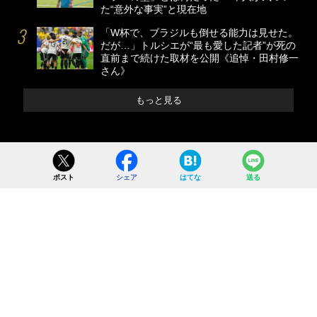
た“意外な事実”と現在地
「W杯で、ブラジルも倒せる能力は見せた。
だが…」トルシエが“最も愛した記者”が死の
直前まで続けた取材を公開《追悼・田村修一
さん》
もっと見る
ポスト
シェア
はてな
送る