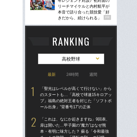
年レジェンド対談》初対面の
リーチマイケルと内村航平が
本音で語り合った競技愛「好
きだから、続けられる」
PR
RANKING
高校野球
最新
24時間
週間
「聖光はレベルが高くて行けない」から
「
のスタートも…「高校で球速15キロアッ
のス
プ」福島の絶対王者を封じた「ソフトボ
プ
ール出身」“背番号17”の正体
ール
「これは、なにか起きますね」9回表、
「
扉は開いた…甲子園の“魔力”はなぜ熊
ぐ
本・有明に味方した？ 蘇る「令和最強
なぜ