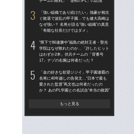
チームの敗戦」「逆転のPL」の記憶
「
「強い組織であり続けたい」強豪が相次
“県
ぐ敗退で波乱の甲子園…でも健大高崎は
学
なぜ強い？ 名将が語る“強い組織”の真意
は
「有能な社長だけではダメ」
17
“県下で86連勝中”福島の絶対王者・聖光
大
学院はなぜ敗れたのか…「許したヒット
の
はわずか2本」伏兵チームの「背番号
い？
17」ナゾの右腕は何者だった？
け
「金の好きな欲望ジジイ」甲子園連覇の
「
名将に40年越しの告発文…“日本で最も
公立
愛された監督”蔦文也は何者だったの
でも
か？ あのPL学園との名試合“本当の敗因”
は
もっと見る