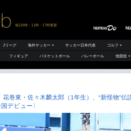
毎日6時・11時・17時更新
Jリーグ
海外サッカー
サッカー日本代表
ゴルフ
フィギュア
バスケットボール
バレーボール
他競技
花巻東・佐々木麟太郎（1年生）、“新怪物”伝
全国デビュー〉