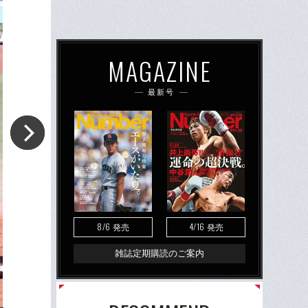
MAGAZINE
最新号
8/6
4/16
発売
発売
雑誌定期購読のご案内