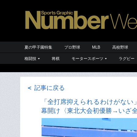
夏の甲子園特集
プロ野球
MLB
高校野球
格闘技
将棋
モータースポーツ
ラグビー
＜
記事に戻る
「全打席抑えられるわけがない」
幕開け〈東北大会初優勝→いざ