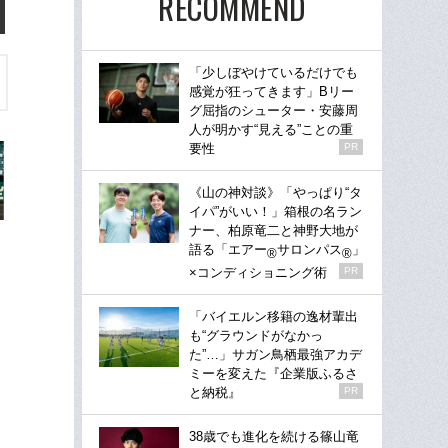
RECOMMEND
「少しぼやけているだけでも
感覚が狂ってきます」Bリー
グ屈指のシューター・安藤周
人が明かす“見える”ことの重
要性
PR
《山の神対談》「やっぱり“タ
イパ”がいい！」箱根の名ラン
ナー、柏原竜二と神野大地が
語る「エアー
サロンパス
」
®
®
×コンディショニング術
PR
「バイエルン移籍の逸材輩出
も“グラウンドがなかっ
た”…」サガン鳥栖最強アカデ
ミーを変えた『企業版ふるさ
と納税』
PR
38歳でも進化を続ける篠山竜