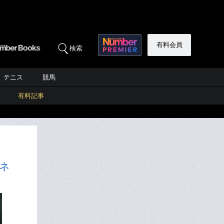
有料会員
検索
テニス
競馬
有料記事
ネ