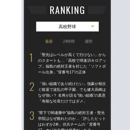
RANKING
高校野球
最新
24時間
週間
「聖光はレベルが高くて行けない」から
「
のスタートも…「高校で球速15キロアッ
のス
プ」福島の絶対王者を封じた「ソフトボ
プ
ール出身」“背番号17”の正体
ール
「強い組織であり続けたい」強豪が相次
“県
ぐ敗退で波乱の甲子園…でも健大高崎は
学
なぜ強い？ 名将が語る“強い組織”の真意
は
「有能な社長だけではダメ」
17
“県下で86連勝中”福島の絶対王者・聖光
「
学院はなぜ敗れたのか…「許したヒット
公立
はわずか2本」伏兵チームの「背番号
でも