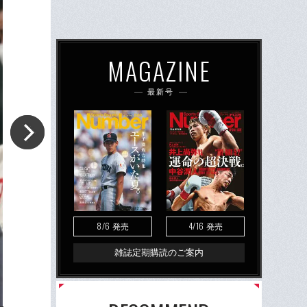
MAGAZINE
最新号
8/6
4/16
発売
発売
雑誌定期購読のご案内