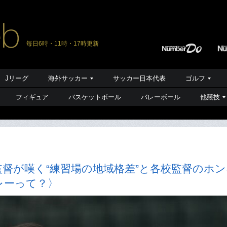
毎日6時・11時・17時更新
Jリーグ
海外サッカー
サッカー日本代表
ゴルフ
フィギュア
バスケットボール
バレーボール
他競技
督が嘆く“練習場の地域格差”と各校監督のホン
レーって？〉