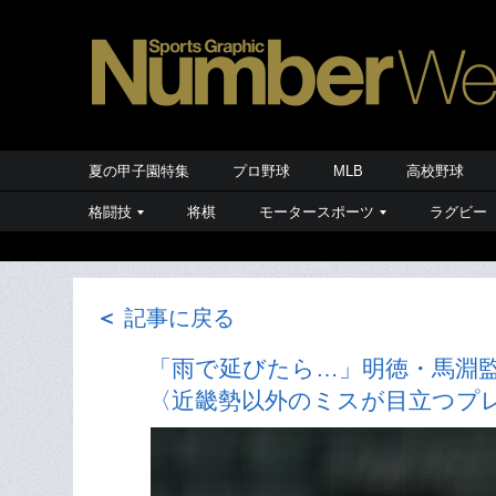
夏の甲子園特集
プロ野球
MLB
高校野球
格闘技
将棋
モータースポーツ
ラグビー
＜
記事に戻る
「雨で延びたら…」明徳・馬淵監
〈近畿勢以外のミスが目立つプ