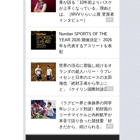
青が語る「10年前よりバスケ
が上手くなっている」理由と
は。［MVVりらいぶ賞 受賞者
インタビュー］
PR
Number SPORTS OF THE
YEAR 2026 開催決定！ 2026
年を代表するアスリートを表
彰
世界の頂点に君臨し続けるオ
ランダの超人ハリー・ラブレ
イセンと日本のエースの太田
海也「絶対王者から学ぶこ
と」《ケイリン国際対談②》
PR
《ラグビー界と体操界の同学
年レジェンド対談》初対面の
リーチマイケルと内村航平が
本音で語り合った競技愛「好
きだから、続けられる」
PR