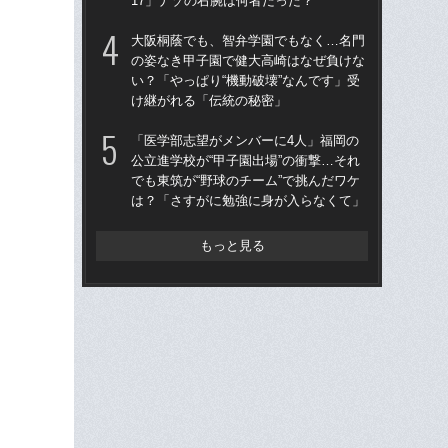
17」ナゾの右腕は何者だった？
は
大阪桐蔭でも、智弁学園でもなく…名門
「
の姿なき甲子園で健大高崎はなぜ負けな
ぐ
い？「やっぱり“機動破壊”なんです」受
なぜ
け継がれる「伝統の秘密」
「
「医学部志望がメンバーに4人」福岡の
「
公立進学校が“甲子園出場”の衝撃…それ
なぜ
でも東筑が“野球のチーム”で挑んだワケ
進
は？「さすがに勉強に身が入らなくて」
な
もっと見る