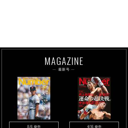
MAGAZINE
最新号
8/6
4/16
発売
発売