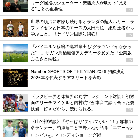
リーグ屈指のシューター・安藤周人が明かす“見え
る”ことの重要性
PR
世界の頂点に君臨し続けるオランダの超人ハリー・ラ
ブレイセンと日本のエースの太田海也「絶対王者から
学ぶこと」《ケイリン国際対談②》
PR
「バイエルン移籍の逸材輩出も“グラウンドがなかっ
た”…」サガン鳥栖最強アカデミーを変えた『企業版
ふるさと納税』
PR
Number SPORTS OF THE YEAR 2026 開催決定！
2026年を代表するアスリートを表彰
《ラグビー界と体操界の同学年レジェンド対談》初対
面のリーチマイケルと内村航平が本音で語り合った競
技愛「好きだから、続けられる」
PR
《山の神対談》「やっぱり“タイパ”がいい！」箱根の
名ランナー、柏原竜二と神野大地が語る「エアー
サ
®
ロンパス
」×コンディショニング術
®
PR