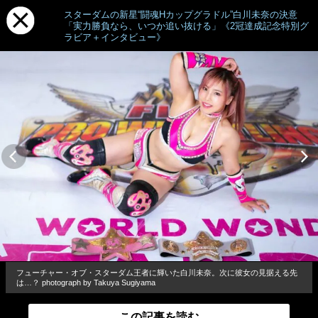
スターダムの新星“闘魂Hカップグラドル”白川未奈の決意
「実力勝負なら、いつか追い抜ける」《2冠達成記念特別グ
ラビア＋インタビュー》
フューチャー・オブ・スターダム王者に輝いた白川未奈。次に彼女の見据える先
は…？ photograph by Takuya Sugiyama
この記事を読む