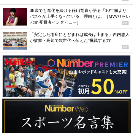
38歳でも進化を続ける篠山竜青が語る「10年前より
バスケが上手くなっている」理由とは。［MVVりらい
ぶ賞 受賞者インタビュー］
PR
「安定した場所にとどまれば成長は止まる」西内悠人
が故郷・高知で次世代へ伝えた“挑戦する力”
PR