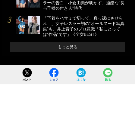
ラーの告白…小倉由美が明かす、過酷な“長
与千種の付き人”時代
「下着をハサミで切って、真っ裸にさせら
れ…」女子レスラー初の“オールヌード写真
集”も、井上貴子のプロ意識「私にとって
は“作品”です」《全女BEST》
もっと見る
ポスト
シェア
はてな
送る