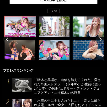
1 / 58
プロレスランキング
「猪木と馬場が、自信を与えてくれた」愛さ
れた外国人レスラー（享年85）が生前に語っ
た“日本への感謝”…ドリー・ファンク・ジュ
ニアとアントニオ猪木の名勝負
「水着の中に手を入れられ…」「新人は触ら
れ放題」10代で全女に入団したアイドルレス