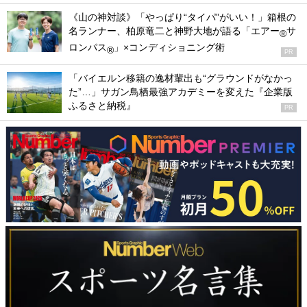
《山の神対談》「やっぱり“タイパ”がいい！」箱根の
名ランナー、柏原竜二と神野大地が語る「エアー
サ
®
ロンパス
」×コンディショニング術
®
PR
「バイエルン移籍の逸材輩出も“グラウンドがなかっ
た”…」サガン鳥栖最強アカデミーを変えた『企業版
ふるさと納税』
PR