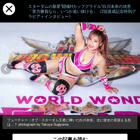
スターダムの新星“闘魂Hカップグラドル”白川未奈の決意
「実力勝負なら、いつか追い抜ける」《2冠達成記念特別グ
ラビア＋インタビュー》
フューチャー・オブ・スターダム王者に輝いた白川未奈。次に彼女の見据える先
は…？ photograph by Takuya Sugiyama
この記事を読む