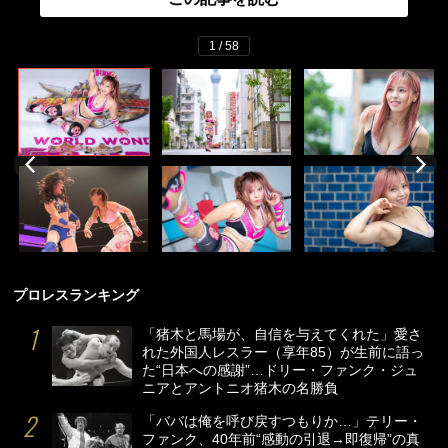
1 / 58
プロレスランキング
「猪木と馬場が、自信を与えてくれた」愛さ
れた外国人レスラー（享年85）が生前に語っ
た“日本への感謝”…ドリー・ファンク・ジュ
ニアとアントニオ猪木の名勝負
「ババは俺を呼び戻すつもりか…」テリー・
ファンク、40年前“感動の引退→即復帰”の真