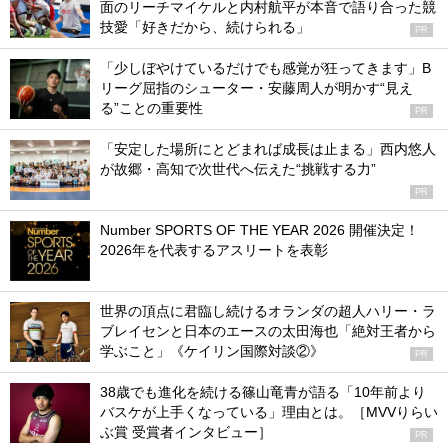
面のリーチマイケルと内村航平が本音で語り合った競
技愛「好きだから、続けられる」
PR
「少しぼやけているだけでも感覚が狂ってきます」B
リーグ屈指のシューター・安藤周人が明かす“見え
る”ことの重要性
PR
「安定した場所にとどまれば成長は止まる」西内悠人
が故郷・高知で次世代へ伝えた“挑戦する力”
PR
Number SPORTS OF THE YEAR 2026 開催決定！
2026年を代表するアスリートを表彰
世界の頂点に君臨し続けるオランダの超人ハリー・ラ
ブレイセンと日本のエースの太田海也「絶対王者から
学ぶこと」《ケイリン国際対談②》
PR
38歳でも進化を続ける篠山竜青が語る「10年前より
バスケが上手くなっている」理由とは。［MVVりらい
ぶ賞 受賞者インタビュー］
PR