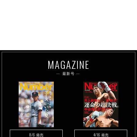
MAGAZINE
最新号
8/6
4/16
発売
発売