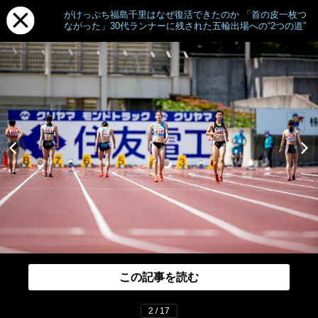
がけっぷち福島千里はなぜ復活できたのか 「首の皮一枚つ
ながった」30代ランナーに残された五輪出場への“2つの道”
この記事を読む
2 / 17