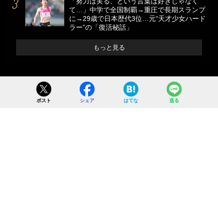
「努力は実る、という言葉は好きじゃなく
て…」中学で全国制覇→重圧で長期スランプ
に→29歳で日本歴代3位…元“天才少女ハード
ラー”の「復活秘話」
もっと見る
ポスト
シェア
はてな
送る