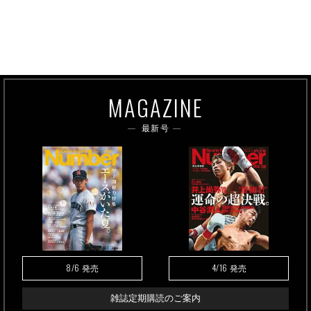
MAGAZINE
最新号
8/6
4/16
発売
発売
雑誌定期購読のご案内