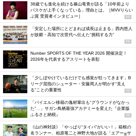
38歳でも進化を続ける篠山竜青が語る「10年前より
バスケが上手くなっている」理由とは。［MVVりらい
ぶ賞 受賞者インタビュー］
PR
「安定した場所にとどまれば成長は止まる」西内悠人
が故郷・高知で次世代へ伝えた“挑戦する力”
PR
Number SPORTS OF THE YEAR 2026 開催決定！
2026年を代表するアスリートを表彰
「少しぼやけているだけでも感覚が狂ってきます」B
リーグ屈指のシューター・安藤周人が明かす“見え
る”ことの重要性
PR
「バイエルン移籍の逸材輩出も“グラウンドがなかっ
た”…」サガン鳥栖最強アカデミーを変えた『企業版
ふるさと納税』
PR
《山の神対談》「やっぱり“タイパ”がいい！」箱根の
名ランナー、柏原竜二と神野大地が語る「エアー
サ
®