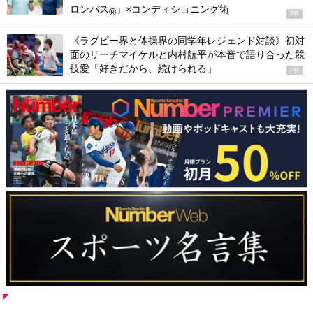
ロンパス
」×コンディショニング術
®
PR
《ラグビー界と体操界の同学年レジェンド対談》初対
面のリーチマイケルと内村航平が本音で語り合った競
技愛「好きだから、続けられる」
PR