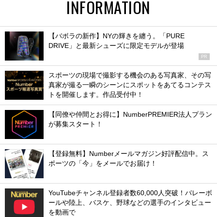
INFORMATION
【バボラの新作】NYの輝きを纏う。「PURE
DRIVE」と最新シューズに限定モデルが登場
PR
スポーツの現場で撮影する機会のある写真家、その写
真家が撮る一瞬のシーンにスポットをあてるコンテス
トを開催します。作品受付中！
【同僚や仲間とお得に】NumberPREMIER法人プラン
が募集スタート！
【登録無料】Numberメールマガジン好評配信中。ス
ポーツの「今」をメールでお届け！
YouTubeチャンネル登録者数60,000人突破！バレーボ
ールや陸上、バスケ、野球などの選手のインタビュー
を動画で