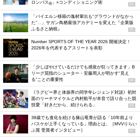
ロンパス
」×コンディショニング術
®
PR
「バイエルン移籍の逸材輩出も“グラウンドがなかっ
た”…」サガン鳥栖最強アカデミーを変えた『企業版
ふるさと納税』
PR
Number SPORTS OF THE YEAR 2026 開催決定！
2026年を代表するアスリートを表彰
「少しぼやけているだけでも感覚が狂ってきます」B
リーグ屈指のシューター・安藤周人が明かす“見え
る”ことの重要性
PR
《ラグビー界と体操界の同学年レジェンド対談》初対
面のリーチマイケルと内村航平が本音で語り合った競
技愛「好きだから、続けられる」
PR
38歳でも進化を続ける篠山竜青が語る「10年前より
バスケが上手くなっている」理由とは。［MVVりらい
ぶ賞 受賞者インタビュー］
PR