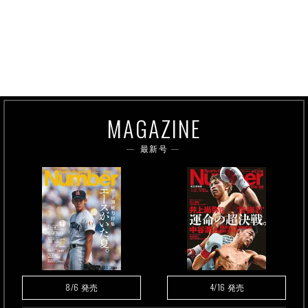
MAGAZINE
最新号
8/6
4/16
発売
発売