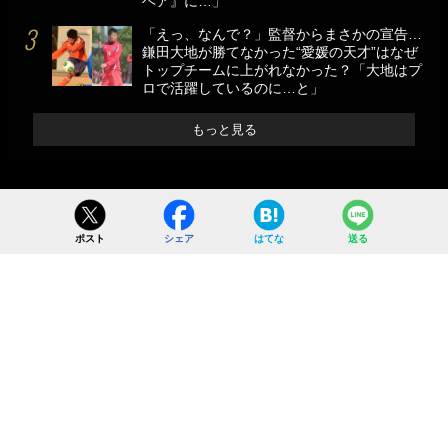
ヘア』に…」
「えっ、なんで？」監督からまさかの宣告…
鎌田大地が勝てなかった“愛媛の天才”はなぜ
トップチームに上がれなかった？「大地はプ
ロで活躍しているのに…と」
もっと見る
ポスト
シェア
はてな
送る