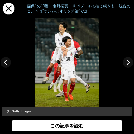
森保Jの10番・南野拓実 リバプールで控え続きも…脱皮の
ヒントは“オシムのオリッチ論”では
(C)Getty Images
この記事を読む