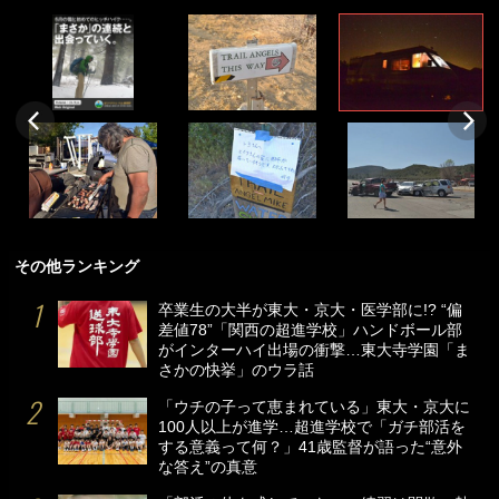
その他ランキング
卒業生の大半が東大・京大・医学部に!? “偏
差値78”「関西の超進学校」ハンドボール部
がインターハイ出場の衝撃…東大寺学園「ま
さかの快挙」のウラ話
「ウチの子って恵まれている」東大・京大に
100人以上が進学…超進学校で「ガチ部活を
する意義って何？」41歳監督が語った“意外
な答え”の真意