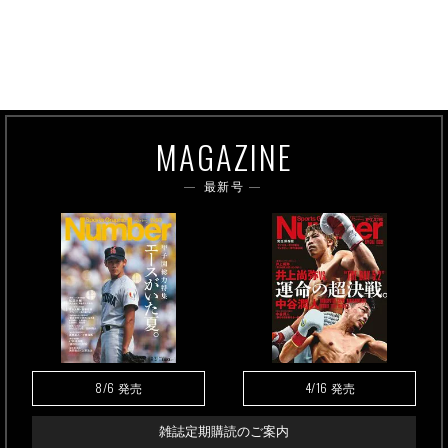
MAGAZINE
最新号
8/6
4/16
発売
発売
雑誌定期購読のご案内