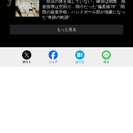
「部活の体を成していない」練習は閑散、熱
血指導は空回り…弱小だった“偏差値78”「関
西の超進学校」ハンドボール部が強豪になっ
た“奇跡の軌跡”
もっと見る
ポスト
シェア
はてな
送る