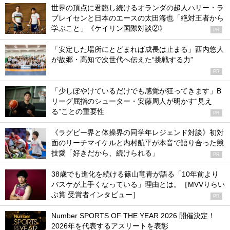
世界の頂点に君臨し続けるオランダの超人ハリー・ラ
ブレイセンと日本のエースの太田海也「絶対王者から
学ぶこと」《ケイリン国際対談②》
PR
「安定した場所にとどまれば成長は止まる」西内悠人
が故郷・高知で次世代へ伝えた“挑戦する力”
PR
「少しぼやけているだけでも感覚が狂ってきます」B
リーグ屈指のシューター・安藤周人が明かす“見え
る”ことの重要性
PR
《ラグビー界と体操界の同学年レジェンド対談》初対
面のリーチマイケルと内村航平が本音で語り合った競
技愛「好きだから、続けられる」
PR
38歳でも進化を続ける篠山竜青が語る「10年前より
バスケが上手くなっている」理由とは。［MVVりらい
ぶ賞 受賞者インタビュー］
PR
Number SPORTS OF THE YEAR 2026 開催決定！
2026年を代表するアスリートを表彰