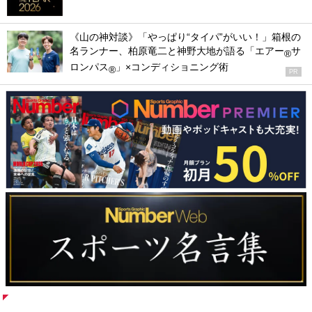
《山の神対談》「やっぱり“タイパ”がいい！」箱根の
名ランナー、柏原竜二と神野大地が語る「エアー
サ
®
ロンパス
」×コンディショニング術
®
PR