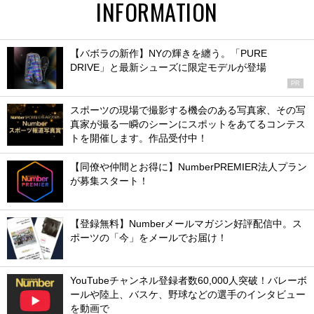
INFORMATION
【バボラの新作】NYの輝きを纏う。「PURE
DRIVE」と最新シューズに限定モデルが登場
PR
スポーツの現場で撮影する機会のある写真家、その写
真家が撮る一瞬のシーンにスポットをあてるコンテス
トを開催します。作品受付中！
【同僚や仲間とお得に】NumberPREMIER法人プラン
が募集スタート！
【登録無料】Numberメールマガジン好評配信中。ス
ポーツの「今」をメールでお届け！
YouTubeチャンネル登録者数60,000人突破！バレーボ
ールや陸上、バスケ、野球などの選手のインタビュー
を動画で