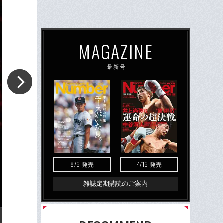
MAGAZINE
最新号
8/6
4/16
発売
発売
雑誌定期購読のご案内