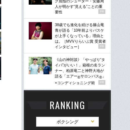
グ屈指のシューター・安藤周
人が明かす“見える”ことの重
要性
PR
38歳でも進化を続ける篠山竜
青が語る「10年前よりバスケ
が上手くなっている」理由と
は。［MVVりらいぶ賞 受賞者
インタビュー］
PR
《山の神対談》「やっぱり“タ
イパ”がいい！」箱根の名ラン
ナー、柏原竜二と神野大地が
語る「エアー
サロンパス
」
®
®
×コンディショニング術
PR
RANKING
ボクシング