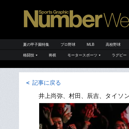
夏の甲子園特集
プロ野球
MLB
高校野球
格闘技
将棋
モータースポーツ
ラグビー
＜
記事に戻る
井上尚弥、村田、辰吉、タイソ