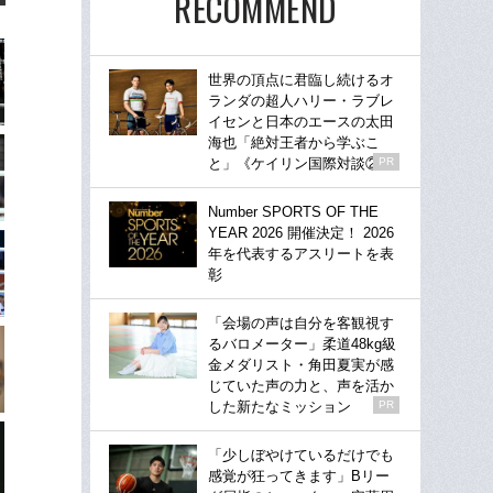
RECOMMEND
世界の頂点に君臨し続けるオ
ランダの超人ハリー・ラブレ
イセンと日本のエースの太田
海也「絶対王者から学ぶこ
と」《ケイリン国際対談②》
PR
Number SPORTS OF THE
YEAR 2026 開催決定！ 2026
年を代表するアスリートを表
彰
「会場の声は自分を客観視す
るバロメーター」柔道48kg級
金メダリスト・角田夏実が感
じていた声の力と、声を活か
した新たなミッション
PR
「少しぼやけているだけでも
感覚が狂ってきます」Bリー