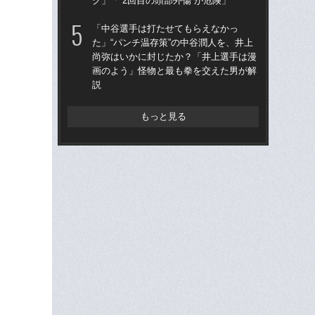
ク」「“2回目の頭部外傷”が危険」
「
「中谷選手は打たせてもらえなかっ
「
た」“パンチ温存策”の中谷潤人を、井上
かす
尚弥はいかに封じたか？「井上選手は漫
打ち
画のよう」怪物と最も拳を交えた男が解
え
説
もっと見る