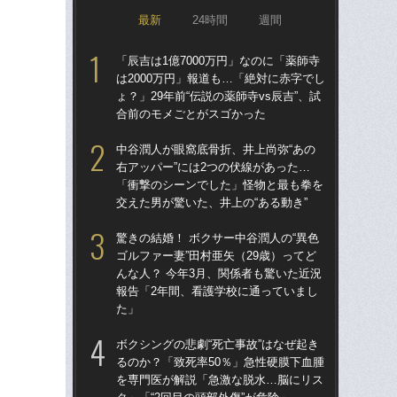
最新
24時間
週間
「辰吉は1億7000万円」なのに「薬師寺
驚き
は2000万円」報道も…「絶対に赤字でし
ゴル
ょ？」29年前“伝説の薬師寺vs辰吉”、試
んな
合前のモメごとがスゴかった
報
た
中谷潤人が眼窩底骨折、井上尚弥“あの
右アッパー”には2つの伏線があった…
死ん
「衝撃のシーンでした」怪物と最も拳を
に逃
交えた男が驚いた、井上の“ある動き”
ぬ”
田
驚きの結婚！ ボクサー中谷潤人の“異色
ゴルファー妻”田村亜矢（29歳）ってど
「
んな人？ 今年3月、関係者も驚いた近況
終了
報告「2年間、看護学校に通っていまし
本
た」
延
ボクシングの悲劇“死亡事故”はなぜ起き
試合
るのか？「致死率50％」急性硬膜下血腫
て
を専門医が解説「急激な脱水…脳にリス
レー