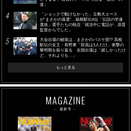
道」
「ショックで動けなかった」立教大エース
が“まさかの落選”…箱根駅伝4位「伝説の学連
選抜」選手たちの執念「就活中に電話が…原晋
監督からでした」
大会出場の秘策は…まさかのバスケ部!? 高校
駅伝の女王・長野東「部員は3人だけ」衝撃の
黎明期を振り返る 全国出場は「嬉しかったけ
ど、それよりも…」
もっと見る
MAGAZINE
最新号