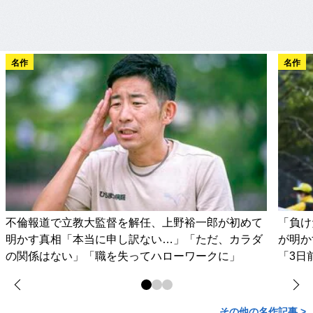
名作
名作
不倫報道で立教大監督を解任、上野裕一郎が初めて
「負け
明かす真相「本当に申し訳ない…」「ただ、カラダ
が明か
の関係はない」「職を失ってハローワークに」
「3日
その他の名作記事 >