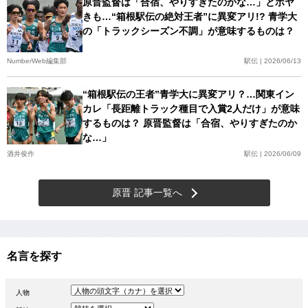
原晋監督は「合宿、やりすぎたのかな…」とボヤ
きも…“箱根駅伝の絶対王者”に異変アリ!? 青学大
の「トラックシーズン不調」が意味するものは？
NumberWeb編集部
駅伝 | 2026/06/13
“箱根駅伝の王者”青学大に異変アリ？…関東イン
カレ「長距離トラック種目で入賞2人だけ」が意味
するものは？ 原晋監督は「合宿、やりすぎたのか
な…」
酒井俊作
駅伝 | 2026/06/09
原晋 記事一覧へ
名言を探す
人物