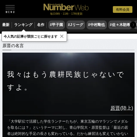
有料会員
毎日6時・11時・17時更新
最新
ランキング
名作
#甲子園
#Jリーグ
#中村剛也
#佐々木朗希
〉
×
今人気の記事が競技ごとに探せます
スポーツ名言集
ハ
原晋の名言
原晋の名言
我々はもう農耕民族じゃないで
すよ。
原晋
(陸上)
「大学駅伝で活躍した学生ランナーたちが、東京五輪のマラソンでメダル
を取るには？」というテーマに対し、青山学院大・原晋監督は「最近の若
者は絶対的な手足の長さも変わっている。だから練習法も変えていかない