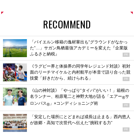
RECOMMEND
「バイエルン移籍の逸材輩出も“グラウンドがなかっ
た”…」サガン鳥栖最強アカデミーを変えた『企業版
ふるさと納税』
PR
《ラグビー界と体操界の同学年レジェンド対談》初対
面のリーチマイケルと内村航平が本音で語り合った競
技愛「好きだから、続けられる」
PR
《山の神対談》「やっぱり“タイパ”がいい！」箱根の
名ランナー、柏原竜二と神野大地が語る「エアー
サ
®
ロンパス
」×コンディショニング術
®
PR
「安定した場所にとどまれば成長は止まる」西内悠人
が故郷・高知で次世代へ伝えた“挑戦する力”
PR