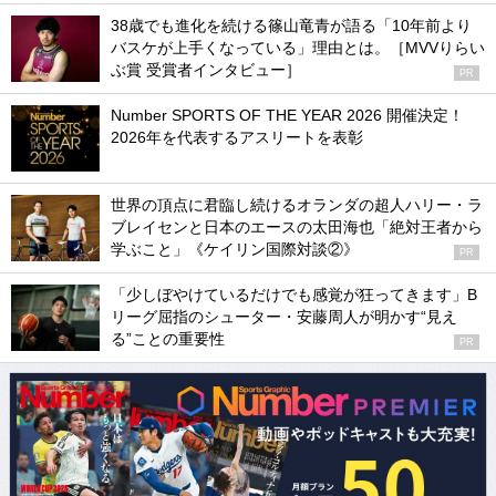
38歳でも進化を続ける篠山竜青が語る「10年前より
バスケが上手くなっている」理由とは。［MVVりらい
ぶ賞 受賞者インタビュー］
PR
Number SPORTS OF THE YEAR 2026 開催決定！
2026年を代表するアスリートを表彰
世界の頂点に君臨し続けるオランダの超人ハリー・ラ
ブレイセンと日本のエースの太田海也「絶対王者から
学ぶこと」《ケイリン国際対談②》
PR
「少しぼやけているだけでも感覚が狂ってきます」B
リーグ屈指のシューター・安藤周人が明かす“見え
る”ことの重要性
PR