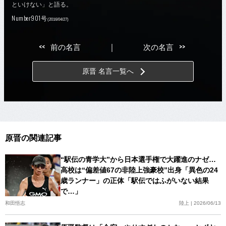
といけない」と語る。
Number901号
(2016/04/27)
<<
>>
前の名言
｜
次の名言
原晋 名言一覧へ
原晋の関連記事
“駅伝の青学大”から日本選手権で大躍進のナゼ…
高校は“偏差値67の非陸上強豪校”出身「異色の24
歳ランナー」の正体「駅伝ではふがいない結果
で…」
和田悟志
陸上 | 2026/06/13