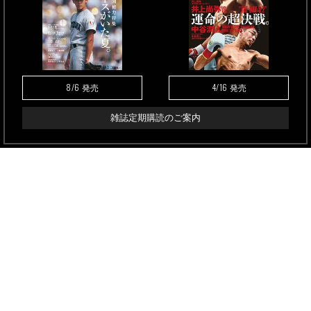
8/6
4/16
発売
発売
雑誌定期購読のご案内