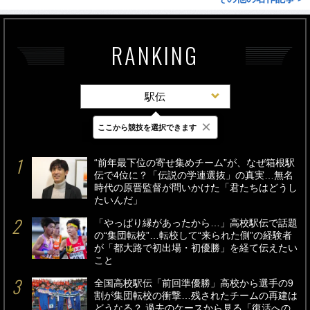
RANKING
駅伝
×
ここから競技を選択できます
最新
24時間
週間
“前年最下位の寄せ集めチーム”が、なぜ箱根駅
伝で4位に？「伝説の学連選抜」の真実…無名
時代の原晋監督が問いかけた「君たちはどうし
たいんだ」
「やっぱり縁があったから…」高校駅伝で話題
の“集団転校”…転校して“来られた側”の経験者
が「都大路で初出場・初優勝」を経て伝えたい
こと
全国高校駅伝「前回準優勝」高校から選手の9
割が集団転校の衝撃…残されたチームの再建は
どうなる？ 過去のケースから見る「復活への