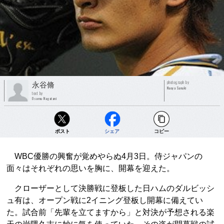
photograph by
永谷脩
Naoya Sanuki
text by
Osamu Nagatani
ポスト
シェア
コピー
WBC優勝の興奮が覚めやらぬ4月3日。侍ジャパンの
面々はそれぞれの思いを胸に、開幕を迎えた。
クローザーとして決勝戦に登板した日ハムのダルビッシ
ュ有は、オープン戦に2イニング登板し開幕に備えてい
た。試合前「先輩を立てますから」と対決が予想される楽