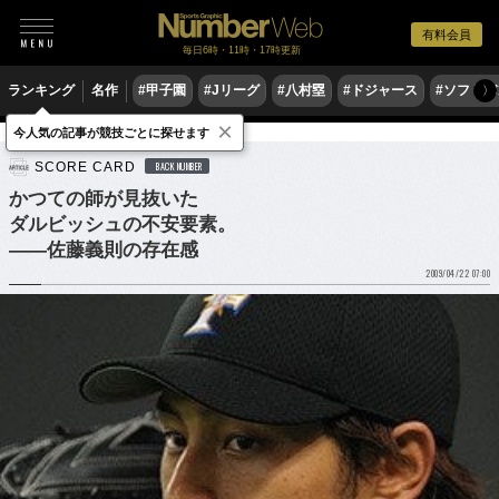
有料会員
毎日6時・11時・17時更新
ランキング
名作
#甲子園
#Jリーグ
#八村塁
#ドジャース
#ソフトバ
〉
×
今人気の記事が競技ごとに探せます
野球
プロ野球
SCORE CARD
BACK NUMBER
かつての師が見抜いた
ダルビッシュの不安要素。
――佐藤義則の存在感
2009/04/22 07:00