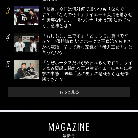
「監督、今日は何対何で勝つつもりなんで
す？」「なんで今？」ダイエー王貞治を驚かせ
た唐突な問い…「勝つシナリオは7割決めてお
く」意味とは？
「もしもし、王です」「どちらにお掛けです
か？」“優勝請負人”にホークス王貞治からまさ
かの電話…そして野村克也が「考え直せ！」と
言ったワケ
「なぜホークスだけが疑われるんです？」サイ
ン盗み疑惑に揺れる王貞治ダイエーにさらに衝
撃の事態…99年「あの男」の急死からなぜ優
勝できた？
もっと見る
MAGAZINE
最新号