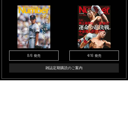
8/6
4/16
発売
発売
雑誌定期購読のご案内