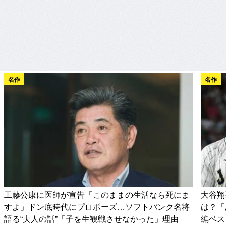
名作
名作
工藤公康に医師が宣告「このままの生活なら死にま
大谷翔
すよ」ドン底時代にプロポーズ…ソフトバンク名将
は？「
語る“夫人の話”「子を生観戦させなかった」理由
編ベス