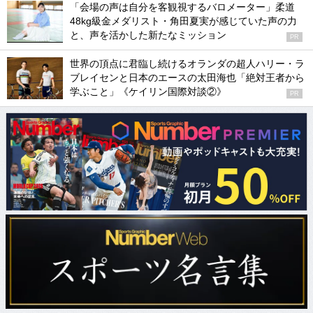
「会場の声は自分を客観視するバロメーター」柔道
48kg級金メダリスト・角田夏実が感じていた声の力
と、声を活かした新たなミッション
PR
世界の頂点に君臨し続けるオランダの超人ハリー・ラ
ブレイセンと日本のエースの太田海也「絶対王者から
学ぶこと」《ケイリン国際対談②》
PR