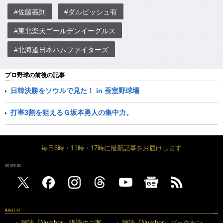
#佐藤義則
#ダルビッシュ有
#東北楽天ゴールデンイーグルス
#北海道日本ハムファイターズ
プロ野球の前後の記事
日韓決勝をソウルで見た！ in 蚕室野球場
打率3割を狙えるＧ坂本勇人の集中力。
毎日6時・11時・17時に最新記事をお届けします
FOLLOW US
MAGAZINE
雑誌『Number』購読のご案
雑誌『Number』バックナン