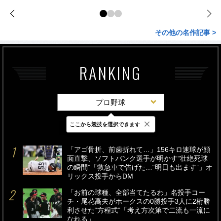
その他の名作記事 >
RANKING
プロ野球
×
ここから競技を選択できます
最新
24時間
週間
「アゴ骨折、前歯折れて…」156キロ速球が顔
面直撃、ソフトバンク選手が明かす“壮絶死球
の瞬間”「救急車で告げた…“明日も出ます”」オ
リックス投手からDM
「お前の球種、全部当てたるわ」名投手コー
チ・尾花高夫がホークスの0勝投手3人に2桁勝
利させた“方程式”「考え方次第で二流も一流に
なれる」