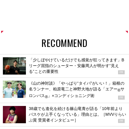
RECOMMEND
「少しぼやけているだけでも感覚が狂ってきます」B
リーグ屈指のシューター・安藤周人が明かす“見え
る”ことの重要性
PR
《山の神対談》「やっぱり“タイパ”がいい！」箱根の
名ランナー、柏原竜二と神野大地が語る「エアー
サ
®
ロンパス
」×コンディショニング術
®
PR
38歳でも進化を続ける篠山竜青が語る「10年前より
バスケが上手くなっている」理由とは。［MVVりらい
ぶ賞 受賞者インタビュー］
PR