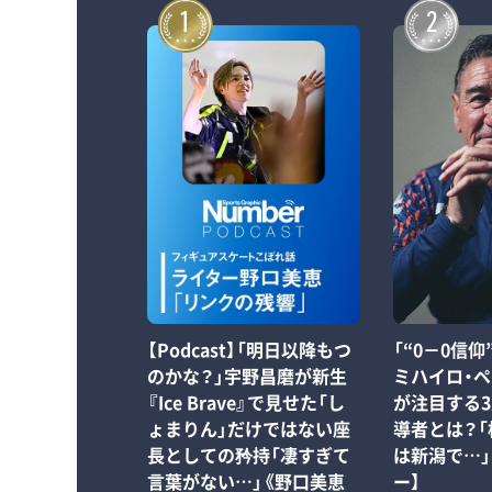
1
2
【Podcast】「明日以降もつ
「“0－0信
のかな？」宇野昌磨が新生
ミハイロ・
『Ice Brave』で見せた「し
が注目する
ょまりん」だけではない座
導者とは？
長としての矜持「凄すぎて
は新潟で…」
言葉がない…」《野口美恵
ー】