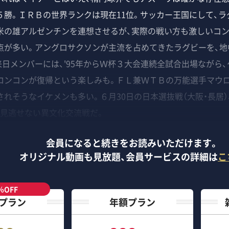
５勝。ＩＲＢの世界ランクは現在11位。サッカー王国にして、ラ
米の雄アルゼンチンを連想させるが、実際の戦い方も激しいコン
点が多い。アングロサクソンが主流を占めてきたラグビーを、地
来日メンバーには、'95年からＷ杯３大会連続全試合出場ながら
ロンコンが復帰という楽しみも。ＦＬ兼ＷＴＢの万能選手マウロ
れそうなイケメンも多い。６月30日の日本選抜戦（大阪・長居
は見逃せない異文化交流戦だ。
会員になると続きをお読みいただけます。
オリジナル動画も見放題、
会員サービスの詳細は
こ
％OFF
プラン
年額プラン