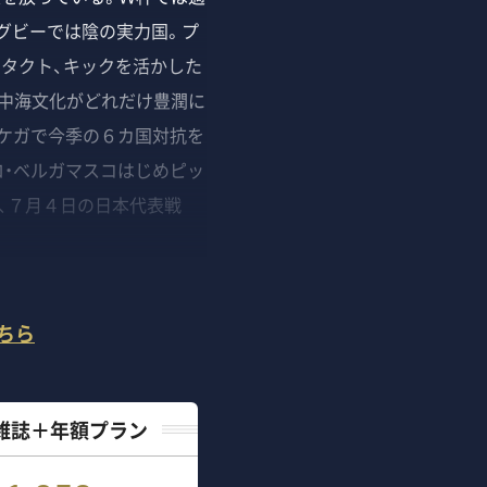
グビーでは陰の実力国。プ
タクト、キックを活かした
中海文化がどれだけ豊潤に
、ケガで今季の６カ国対抗を
・ベルガマスコはじめピッ
）、７月４日の日本代表戦
ちら
雑誌＋年額プラン