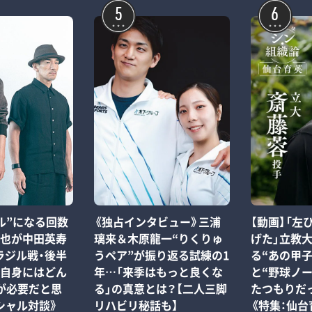
5
6
【動画】「左
ル”になる回数
《独占インタビュー》三浦
げた」立教
純也が中田英寿
璃来＆木原龍一“りくりゅ
る“あの甲
ラジル戦・後半
うペア”が振り返る試練の1
と“野球ノー
也自身にはどん
年…「来季はもっと良くな
たつもりだっ
が必要だと思
る」の真意とは？【二人三脚
《特集：仙台
シャル対談》
リハビリ秘話も】