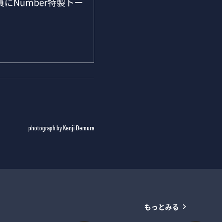
にNumber特製トー
photograph by Kenji Demura
もっとみる