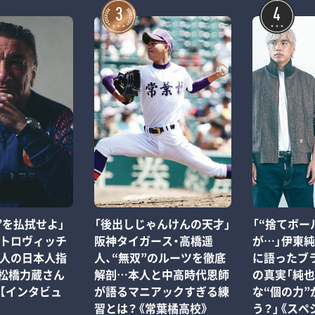
3
4
仰”を払拭せよ」
「後出しじゃんけんの天才」
「“捨てボー
ペトロヴィッチ
阪神タイガース・高橋遥
が…」伊東
3人の日本人指
人、“無双”のルーツを徹底
に語ったブ
「松橋力蔵さん
解剖…本人と中高時代恩師
の真実「純
【インタビュ
が語るマニアックすぎる練
な“個の力”
習とは？《常葉橘高校》
う？」《スペ