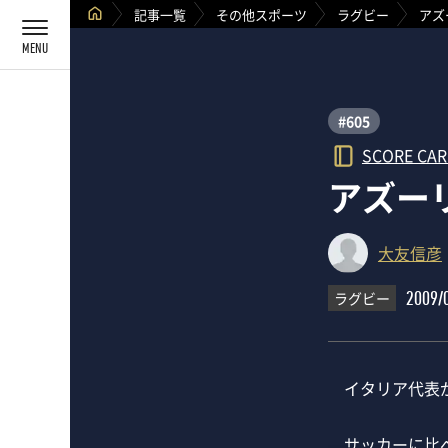
記事一覧
その他スポーツ
ラグビー
アズ
#605
SCORE CA
アズー
大友信彦
ラグビー
2009/
イタリア代表が
サッカーに比べ