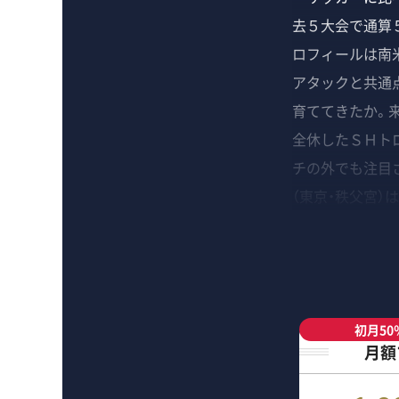
去５大会で通算
ロフィールは南
アタックと共通
育ててきたか。
全休したＳＨト
チの外でも注目さ
（東京・秩父宮）
初月50
月額