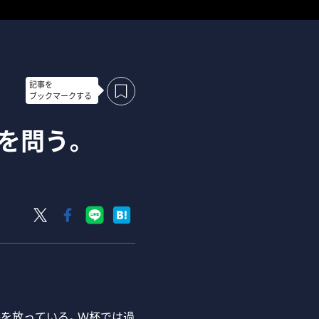
記事を
ブックマークする
を問う。
を放っている。Ｗ杯では過